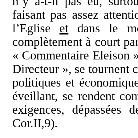
n’y a-t-il pas eu, surto
faisant pas assez attent
l’Eglise
et
dans le mon
complètement à court par
« Commentaire Eleison »,
Directeur », se tournent
politiques et économique
éveillant, se rendent c
exigences, dépassées d
Cor.II,9).