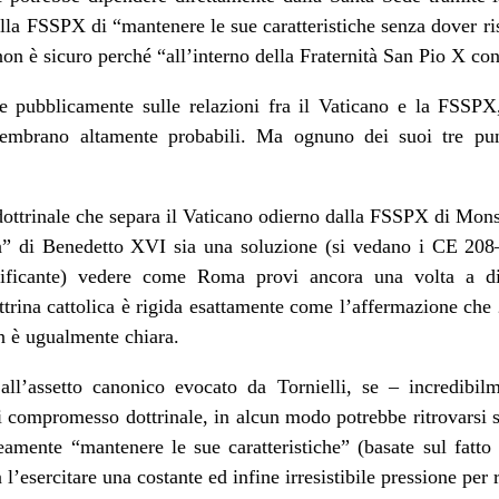
lla FSSPX di “mantenere le sue caratteristiche senza dover ri
n è sicuro perché “all’interno della Fraternità San Pio X con
e pubblicamente sulle relazioni fra il Vaticano e la FSSPX, 
sembrano altamente probabili. Ma ognuno dei suoi tre pun
 dottrinale che separa il Vaticano odierno dalla FSSPX di Mons
tà” di Benedetto XVI sia una soluzione (si vedano i CE 208–
dificante) vedere come Roma provi ancora una volta a d
ttrina cattolica è rigida esattamente come l’affermazione che 
on è ugualmente chiara.
all’assetto canonico evocato da Tornielli, se – incredibi
di compromesso dottrinale, in alcun modo potrebbe ritrovarsi s
mente “mantenere le sue caratteristiche” (basate sul fatto
l’esercitare una costante ed infine irresistibile pressione per 