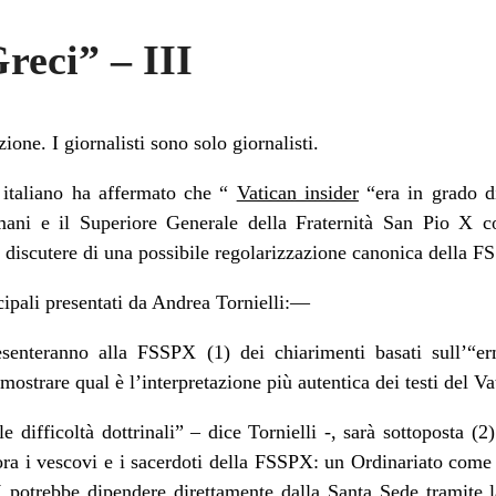
Greci” – III
one. I giornalisti sono solo giornalisti.
a italiano ha affermato che “
Vatican insider
“era in grado d
omani e il Superiore Generale della Fraternità San Pio X c
o discutere di una possibile regolarizzazione canonica della 
ncipali presentati da Andrea Tornielli:—
esenteranno alla FSSPX (1) dei chiarimenti basati sull’“er
ostrare qual è l’interpretazione più autentica dei testi del Va
e difficoltà dottrinali” – dice Tornielli -, sarà sottoposta (2)
ora i vescovi e i sacerdoti della FSSPX: un Ordinariato come
 potrebbe dipendere direttamente dalla Santa Sede tramit