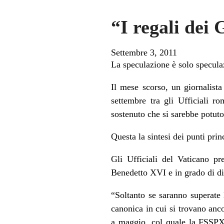
“I regali dei 
Settembre 3, 2011
La speculazione è solo speculazi
Il mese scorso, un giornalist
settembre tra gli Ufficiali r
sostenuto che si sarebbe potut
Questa la sintesi dei punti pri
Gli Ufficiali del Vaticano pr
Benedetto XVI e in grado di dim
“Soltanto se saranno superate l
canonica in cui si trovano anc
a maggio, col quale la FSSPX