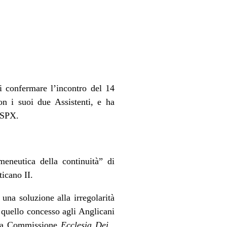
i confermare l’incontro del 14
on i suoi due Assistenti, e ha
FSSPX.
meneutica della continuità” di
ticano II.
 una soluzione alla irregolarità
 quello concesso agli Anglicani
e la Commissione
Ecclesia Dei
.