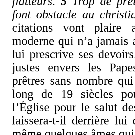
flatteurs.
5
Trop de prê
font obstacle au christi
citations vont plaire
moderne qui n’a jamais a
lui prescrive ses devoirs
justes envers les Papes
prêtres sans nombre qui
long de 19 siècles pou
l’Église pour le salut d
laissera-t-il derrière lu
même quelques âmes qui 