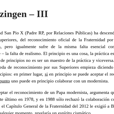
ingen – III
ad San Pio X (Padre RP, por Relaciones Públicas) ha descend
uperiores, del reconocimiento oficial de la Fraternidad p
a, pero igualmente sufre de la misma falta esencial c
– la falta de realismo. El principio es una cosa, la práctica es
 de principios no es ser un maestro de la práctica y vicevers
eda de reconocimiento por sus Superiores empieza diciendo 
ncipios: en primer lugar,
si
en principio se puede aceptar el r
 punto
uno puede en principio colaborar con un modernista.
eptar el reconocimiento de un Papa modernista, argumenta q
te último en 1978, y en 1988 sólo rechazó la colaboración co
 el Capítulo General de la Fraternidad del 2012 le exigió a 
ualquier momento, revelaría un espíritu cismático.