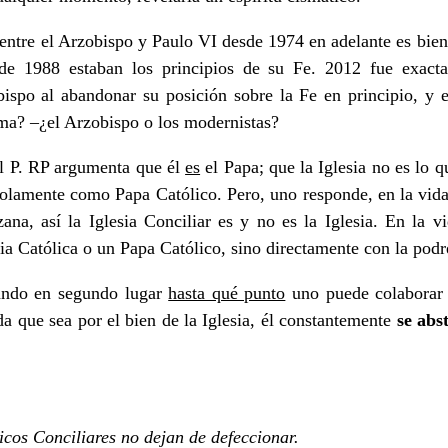
entre el Arzobispo y Paulo VI desde 1974 en adelante es bien
 de 1988 estaban los principios de su Fe. 2012 fue exac
ispo al abandonar su posición sobre la Fe en principio, y en
sma? –¿el Arzobispo o los modernistas?
el P. RP argumenta que él
es
el Papa; que la Iglesia no es lo q
 solamente como Papa Católico. Pero, uno responde, en la vid
a, así la Iglesia Conciliar es y no es la Iglesia. En la vid
sia Católica o un Papa Católico, sino directamente con la pod
ando en segundo lugar
hasta qué punto
uno puede colaborar 
a que sea por el bien de la Iglesia, él constantemente
se abs
ticos Conciliares no dejan de defeccionar.