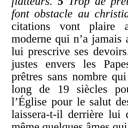
flatteurs.
5
Trop de prê
font obstacle au christi
citations vont plaire
moderne qui n’a jamais a
lui prescrive ses devoirs
justes envers les Papes
prêtres sans nombre qui
long de 19 siècles pou
l’Église pour le salut d
laissera-t-il derrière lu
même quelques âmes qui 