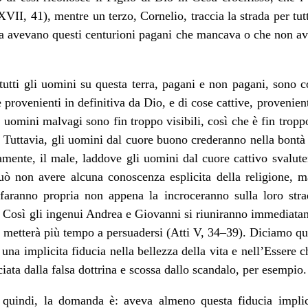
II, 41), mentre un terzo, Cornelio, traccia la strada per tutt
a avevano questi centurioni pagani che mancava o che non avev
a tutti gli uomini su questa terra, pagani e non pagani, sono 
e provenienti in definitiva da Dio, e di cose cattive, provenien
 uomini malvagi sono fin troppo visibili, così che è fin tropp
. Tuttavia, gli uomini dal cuore buono crederanno nella bontà
mente, il male, laddove gli uomini dal cuore cattivo svalute
uò non avere alcuna conoscenza esplicita della religione, 
faranno propria non appena la incroceranno sulla loro strad
 Così gli ingenui Andrea e Giovanni si riuniranno immediata
 metterà più tempo a persuadersi (Atti V, 34–39). Diciamo qui
a una implicita fiducia nella bellezza della vita e nell’Essere 
ciata dalla falsa dottrina e scossa dallo scandalo, per esempio.
quindi, la domanda è: aveva almeno questa fiducia implicit