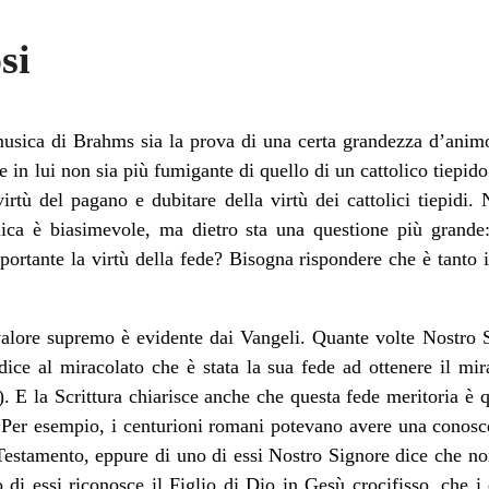
si
ica di Brahms sia la prova di una certa grandezza d’animo,
 in lui non sia più fumigante di quello di un cattolico tiepido
virtù del pagano e dubitare della virtù dei cattolici tiepidi.
olica è biasimevole, ma dietro sta una questione più grande
portante la virtù della fede? Bisogna rispondere che è tanto
 valore supremo è evidente dai Vangeli. Quante volte Nostro 
, dice al miracolato che è stata la sua fede ad ottenere il mi
 E la Scrittura chiarisce anche che questa fede meritoria è 
. Per esempio, i centurioni romani potevano avere una conosce
o Testamento, eppure di uno di essi Nostro Signore dice che no
o di essi riconosce il Figlio di Dio in Gesù crocifisso, che i