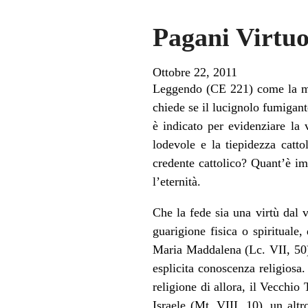
Pagani Virtuo
Ottobre 22, 2011
Leggendo (CE 221) come la mus
chiede se il lucignolo fumigante
è indicato per evidenziare la 
lodevole e la tiepidezza catt
credente cattolico? Quant’è im
l’eternità.
Che la fede sia una virtù dal
guarigione fisica o spirituale
Maria Maddalena (Lc. VII, 50).
esplicita conoscenza religiosa
religione di allora, il Vecchi
Israele (Mt. VIII, 10), un altr