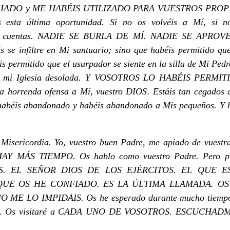
HADO y ME HABÉIS UTILIZADO PARA VUESTROS PROPIOS 
s esta última oportunidad. Si no os volvéis a Mí, si n
diré cuentas. NADIE SE BURLA DE MÍ. NADIE SE APROV
 se infiltre en Mi santuario; sino que habéis permitido qu
is permitido que el usurpador se siente en la silla de Mi Pedr
 a mi Iglesia desolada. Y VOSOTROS LO HABÉIS PERMITID
sta horrenda ofensa a Mí, vuestro DIOS. Estáis tan cegados 
 habéis abandonado y habéis abandonado a Mis pequeños. Y 
 Misericordia. Yo, vuestro buen Padre, me apiado de vuestr
Y MÁS TIEMPO. Os hablo como vuestro Padre. Pero p
. EL SEÑOR DIOS DE LOS EJÉRCITOS. EL QUE ES
UE OS HE CONFIADO. ES LA ÚLTIMA LLAMADA. OS 
E LO IMPIDAIS. Os he esperado durante mucho tiempo 
hijos. Os visitaré a CADA UNO DE VOSOTROS. ESCUCH