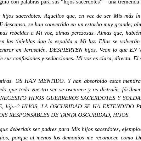
guió con palabras para sus “hijos sacerdotes” – una tremenda
s hijos sacerdotes. Aquellos que, en vez de ser Mis más í
 Mi descanso, se han convertido en un estorbo muy grande; a
Almas rebeldes a Mi voz, almas perezosas. Almas que, habi
n las tinieblas dan la espalda a Mi luz. Ellas se volverán
e entrar en Jerusalén. DESPIERTEN hijos. Vean lo que EN
e sus confusiones y seducciones. Mi voz es clara, directa. El s
entiras. OS HAN MENTIDO. Y han absorbido estas mentira
 que todo vuestro ser se oscurece y os distraéis fácilmen
go. NECESITO HIJOS GUERREROS SACERDOTES Y SOLDADOS.
, hijos? HIJOS, LA OSCURIDAD SE HA EXTENDIDO 
OIS RESPONSABLES DE TANTA OSCURIDAD, HIJOS.
que deberíais ser padres para Mis hijos sacerdotes, ejemplo
ios, porque al menos los demonios me reconocen como Di