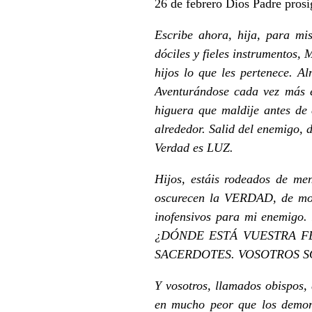
26 de febrero Dios Padre prosi
Escribe ahora, hija, para mi
dóciles y fieles instrumentos,
hijos lo que les pertenece. 
Aventurándose cada vez más e
higuera que maldije antes d
alrededor. Salid del enemigo, d
Verdad es LUZ.
Hijos, estáis rodeados de m
oscurecen la VERDAD, de modo
inofensivos para mi enemi
¿DÓNDE ESTÁ VUESTRA FE
SACERDOTES. VOSOTROS S
Y vosotros, llamados obispos, 
en mucho peor que los demon