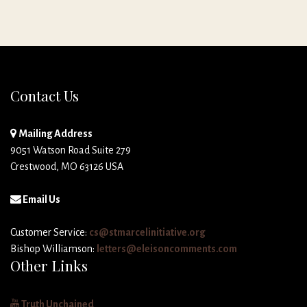
Contact Us
Mailing Address
9051 Watson Road Suite 279
Crestwood, MO 63126 USA
Email Us
Customer Service:
cs@stmarcelinitiative.org
Bishop Williamson:
letters@eleisoncomments.com
Other Links
Truth Unchained