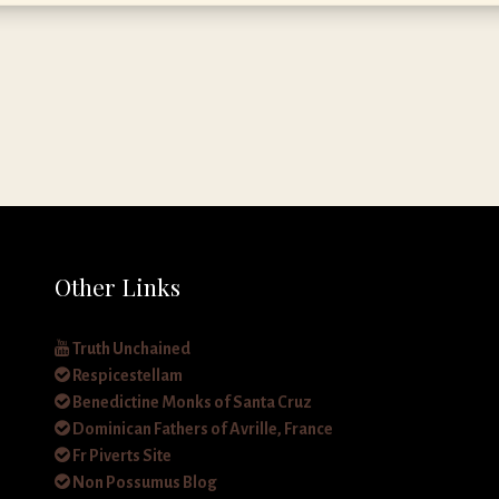
Other Links
Truth Unchained
Respicestellam
Benedictine Monks of Santa Cruz
Dominican Fathers of Avrille, France
Fr Piverts Site
Non Possumus Blog