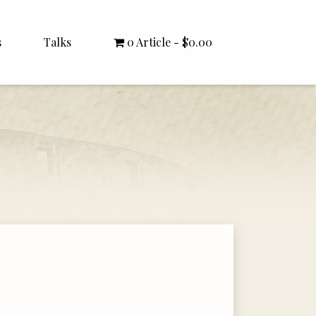
s
Talks
0 Article
$0.00
All Talks
Bishop Williamson
Dr. White
Interviews
Literature Seminars
Rector Letters
Sermons