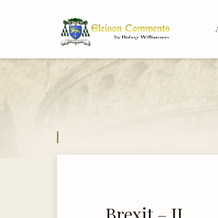
Bis
Dr.
Brexit – II