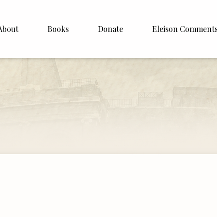
About
Books
Donate
Eleison Comment
hop Williamson
About
 White
English
Español
Francais
Deutsh
Italiano
Subscribe