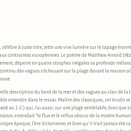
célèbre à juste titre, jette une vive lumière sur le tapage énorm
aux contraintes européennes. Le poème de Matthew Arnold (18
lement, dépeint en quatre strophes inégales sa profonde mélanc
ontinu des vagues s’échouant sur la plage devant la maison où i
ouse.
lle description du bord de la mer et des vagues au clair de la l
mble entendre dans le ressac. Maître des classiques, cet érudit 
 av. J.-C.) qui, lui aussi, sur une plage semblable, bien que si
stance, entendait “le flux et le reflux obscur de la misère humain
propre époque, l’ère Victorienne, et bien qu’il n’ait jamais été c