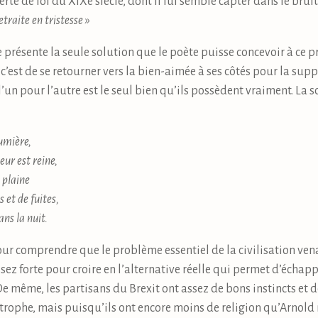
perte de foi du XIXe siècle, dont il lui semble capter dans le bru
traite en tristesse »
 présente la seule solution que le poète puisse concevoir à ce p
t c’est de se retourner vers la bien-aimée à ses côtés pour la supp
 l’un pour l’autre est le seul bien qu’ils possèdent vraiment. L
lumière,
eur est reine,
 plaine
s et de fuites,
ns la nuit.
our comprendre que le problème essentiel de la civilisation vena
 assez forte pour croire en l’alternative réelle qui permet d’échap
De même, les partisans du Brexit ont assez de bons instincts et 
rophe, mais puisqu’ils ont encore moins de religion qu’Arnold n’