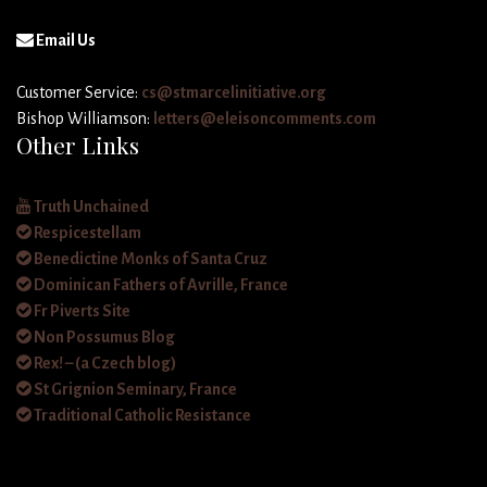
Email Us
Customer Service:
cs@stmarcelinitiative.org
Bishop Williamson:
letters@eleisoncomments.com
Other Links
Truth Unchained
Respicestellam
Benedictine Monks of Santa Cruz
Dominican Fathers of Avrille, France
Fr Piverts Site
Non Possumus Blog
Rex! – (a Czech blog)
St Grignion Seminary, France
Traditional Catholic Resistance