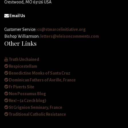
Crestwood, MO 63126 USA
Email Us
Customer Service:
cs@stmarcelinitiative.org
Bishop Williamson:
letters@eleisoncomments.com
Other Links
Truth Unchained
Respicestellam
Benedictine Monks of Santa Cruz
Dominican Fathers of Avrille, France
Fr Piverts Site
Non Possumus Blog
Rex! – (a Czech blog)
St Grignion Seminary, France
Traditional Catholic Resistance