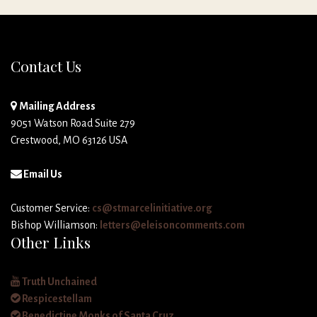
Contact Us
Mailing Address
9051 Watson Road Suite 279
Crestwood, MO 63126 USA
Email Us
Customer Service:
cs@stmarcelinitiative.org
Bishop Williamson:
letters@eleisoncomments.com
Other Links
Truth Unchained
Respicestellam
Benedictine Monks of Santa Cruz