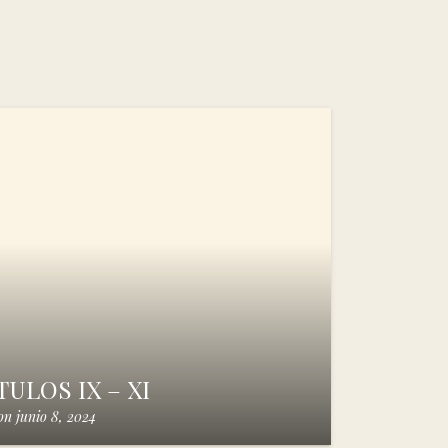
ULOS IX – XI
on
junio 8, 2024