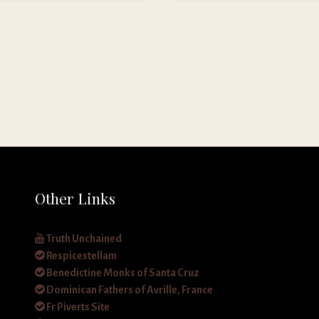
Other Links
Truth Unchained
Respicestellam
Benedictine Monks of Santa Cruz
Dominican Fathers of Avrille, France
Fr Piverts Site