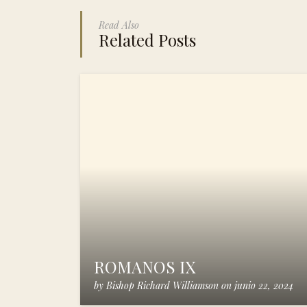
Read Also
Related Posts
ROMANOS IX
by
Bishop Richard Williamson
on
junio 22, 2024