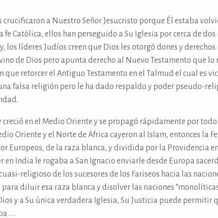
s crucificaron a Nuestro Señor Jesucristo porque Él estaba volvi
la fe Católica, ellos han perseguido a Su Iglesia por cerca de do
, los líderes Judíos creen que Dios les otorgó dones y derecho
 vino de Dios pero apunta derecho al Nuevo Testamento que lo 
on que retorcer el Antiguo Testamento en el Talmud el cual es vi
na falsa religión pero le ha dado respaldo y poder pseudo-reli
andad.
ó y creció en el Medio Oriente y se propagó rápidamente por tod
io Oriente y el Norte de Africa cayeron al Islam, entonces la 
r Europeos, de la raza blanca, y dividida por la Providencia e
ier en India le rogaba a San Ignacio enviarle desde Europa sace
cuasi-religioso de los sucesores de los Fariseos hacia las nacion
 para diluir esa raza blanca y disolver las naciones “monolítica
ios y a Su única verdadera Iglesia, Su Justicia puede permitir 
. . .