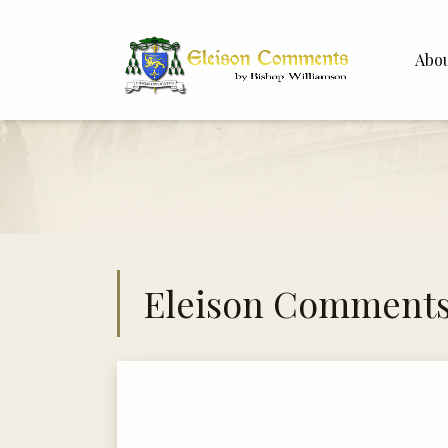
Abo
Bishop 
Dr. Whit
Eleison Comment