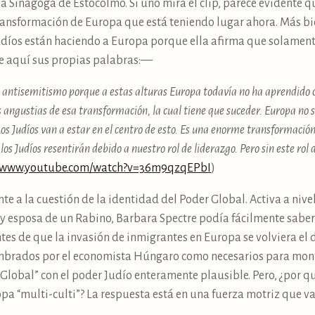
la Sinagoga de Estocolmo. Si uno mira el clip, parece evidente q
transformación de Europa que está teniendo lugar ahora. Más bi
Judíos están haciendo a Europa porque ella afirma que solament
He aquí sus propias palabras: —
 antisemitismo porque a estas alturas Europa todavía no ha aprendido c
s angustias de esa transformación, la cual tiene que suceder. Europa no 
 Los Judíos van a estar en el centro de esto. Es una enorme transformació
os Judíos resentirán debido a nuestro rol de liderazgo. Pero sin este rol 
/​www.​youtube.​com/​watch?v=36m9qzqEPbI
)
e a la cuestión de la identidad del Poder Global. Activa a nive
a y esposa de un Rabino, Barbara Spectre podía fácilmente saber
s de que la invasión de inmigrantes en Europa se volviera el d
ombrados por el economista Húngaro como necesarios para mont
r Global” con el poder Judío enteramente plausible. Pero, ¿por q
pa “multi-culti”? La respuesta está en una fuerza motriz que v