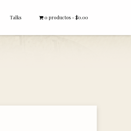
Talks
0 productos
$0.00
All Talks
Bishop Williamson
Dr. White
Interviews
Literature Seminars
Rector Letters
Sermons