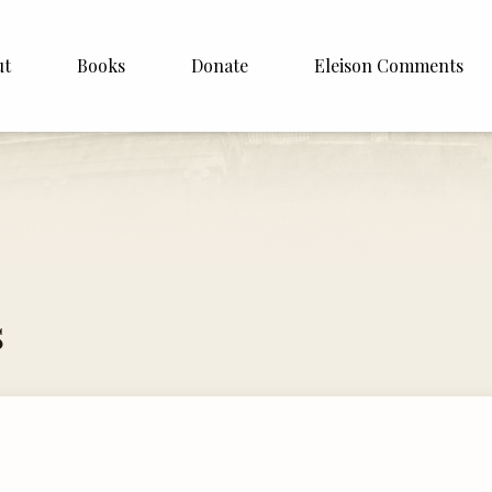
ut
Books
Donate
Eleison Comments
Williamson
About
e
English
Español
Francais
s
Deutsh
Italiano
Subscribe