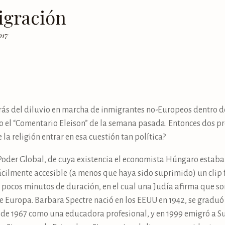
igración
017
rás del diluvio en marcha de inmigrantes no-Europeos dentro de
dijo el “Comentario Eleison” de la semana pasada. Entonces dos p
la religión entrar en esa cuestión tan política?
Poder Global, de cuya existencia el economista Húngaro estaba 
t fácilmente accesible (a menos que haya sido suprimido) un clip
e pocos minutos de duración, en el cual una Judía afirma que son
 Europa. Barbara Spectre nació en los EEUU en 1942, se graduó e
sde 1967 como una educadora profesional, y en 1999 emigró a Su