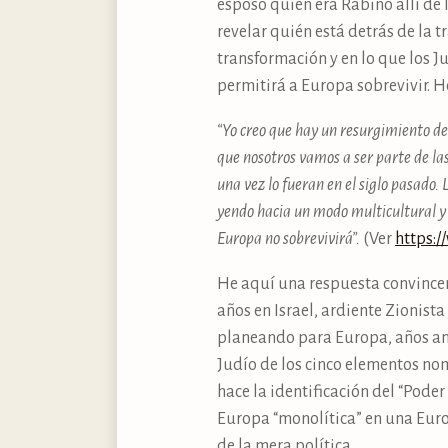
esposo quien era Rabino allí de 
revelar quién está detrás de la 
transformación y en lo que los 
permitirá a Europa sobrevivir. 
“Yo creo que hay un resurgimiento de
que nosotros vamos a ser parte de la
una vez lo fueran en el siglo pasado.
yendo hacia un modo multicultural y l
Europa no sobrevivirá”.
(Ver
https:/
He aquí una respuesta convincent
años en Israel, ardiente Zionist
planeando para Europa, años ante
Judío de los cinco elementos n
hace la identificación del “Pode
Europa “monolítica” en una Euro
de la mera política.