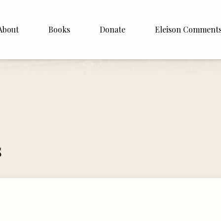
About
Books
Donate
Eleison Comment
hop Williamson
About
 White
English
Español
Francais
s
Deutsh
Italiano
Subscribe