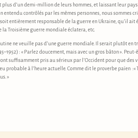
 plus d’un demi-million de leurs hommes, et laissant leur pay
en entendu contrôlés par les mêmes personnes, nous sommes cr
oit entièrement responsable de la guerre en Ukraine, qu’il ait é
ue la Troisième guerre mondiale éclatera, etc.
tine ne veuille pas d’une guerre mondiale. Il serait plutôt en tr
–1952) : « Parlez doucement, mais avec un gros bâton ». Peut-êtr
ront suffisamment pris au sérieux par l’Occident pour que des 
eu probable à l’heure actuelle. Comme dit le proverbe païen :« 
us. »