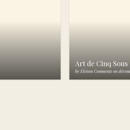
Art de Cinq Sous
by
Eleison Comments
on
décemb