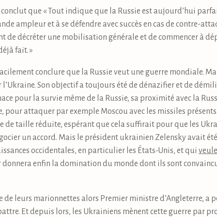
o conclut que « Tout indique que la Russie est aujourd’hui parf
nde ampleur et à se défendre avec succès en cas de contre-attaq
ont de décréter une mobilisation générale et de commencer à dépl
éjà fait. »
facilement conclure que la Russie veut une guerre mondiale. Mais
l’Ukraine. Son objectif a toujours été de dénazifier et de démilit
ace pour la survie même de la Russie, sa proximité avec la Russ
, pour attaquer par exemple Moscou avec les missiles présents 
de taille réduite, espérant que cela suffirait pour que les Ukra
ocier un accord. Mais le président ukrainien Zelensky avait ét
uissances occidentales, en particulier les États-Unis, et qui
veule
r donnera enfin la domination du monde dont ils sont convaincus 
ne de leurs marionnettes alors Premier ministre d’Angleterre, a
attre. Et depuis lors, les Ukrainiens mènent cette guerre par pr