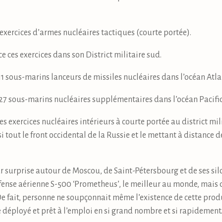
 exercices d’armes nucléaires tactiques (courte portée).
 ces exercices dans son District militaire sud.
ie 11 sous-marins lanceurs de missiles nucléaires dans l’océan Atl
ie 27 sous-marins nucléaires supplémentaires dans l’océan Pacifi
d les exercices nucléaires intérieurs à courte portée au district m
 tout le front occidental de la Russie et le mettant à distance d
par surprise autour de Moscou, de Saint-Pétersbourg et de ses si
ense aérienne S-500 ‘Prometheus’, le meilleur au monde, mais d
e fait, personne ne soupçonnait même l’existence de cette prod
déployé et prêt à l’emploi en si grand nombre et si rapidement