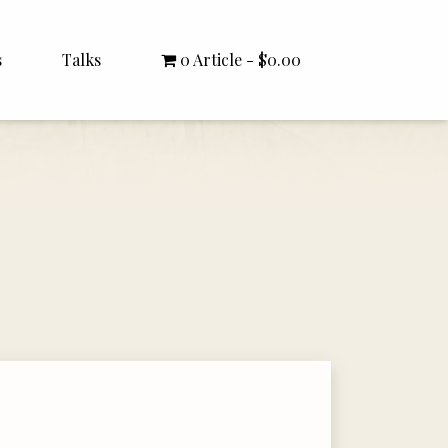
s
Talks
0 Article
$0.00
All Talks
Bishop Williamson
Dr. White
Interviews
Literature Seminars
Rector Letters
Sermons