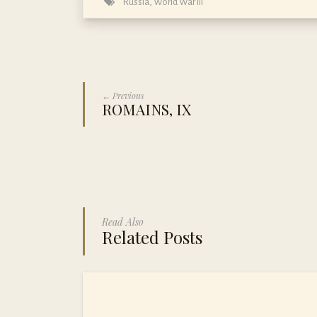
Russia
,
World War III
← Previous
ROMAINS, IX
Read Also
Related Posts