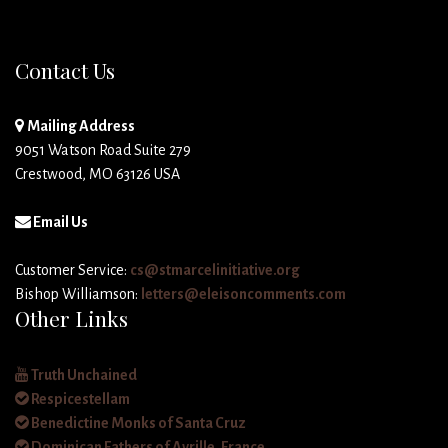
Contact Us
Mailing Address
9051 Watson Road Suite 279
Crestwood, MO 63126 USA
Email Us
Customer Service:
cs@stmarcelinitiative.org
Bishop Williamson:
letters@eleisoncomments.com
Other Links
Truth Unchained
Respicestellam
Benedictine Monks of Santa Cruz
Dominican Fathers of Avrille, France