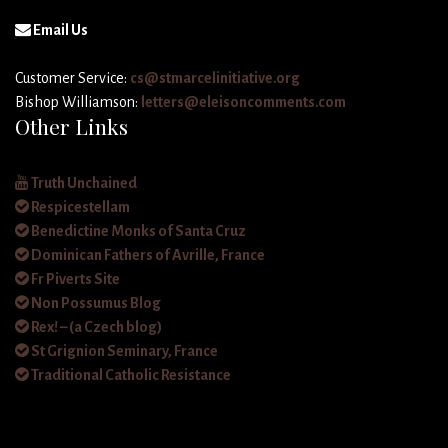
Email Us
Customer Service:
cs@stmarcelinitiative.org
Bishop Williamson:
letters@eleisoncomments.com
Other Links
Truth Unchained
Respicestellam
Benedictine Monks of Santa Cruz
Dominican Fathers of Avrille, France
Fr Piverts Site
Non Possumus Blog
Rex! – (a Czech blog)
St Grignion Seminary, France
Traditional Catholic Resistance