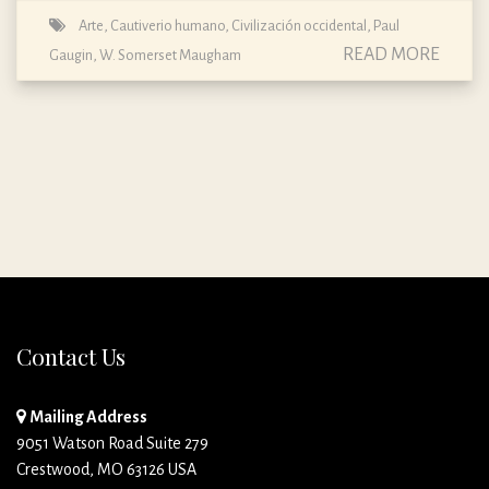
Arte
,
Cautiverio humano
,
Civilización occidental
,
Paul
READ MORE
Gaugin
,
W. Somerset Maugham
Contact Us
Mailing Address
9051 Watson Road Suite 279
Crestwood, MO 63126 USA