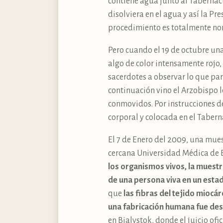
contiene agua junto al Tabernácu
disolviera en el agua y así la P
procedimiento es totalmente norm
Pero cuando el 19 de octubre una
algo de color intensamente rojo
sacerdotes a observar lo que pa
continuación vino el Arzobispo l
conmovidos. Por instrucciones d
corporal y colocada en el Tabern
El 7 de Enero del 2009, una mue
cercana Universidad Médica de B
los organismos vivos, la muestr
de una persona viva en un esta
que
las fibras del tejido miocá
una fabricación humana fue de
en Bialystok, donde el juicio ofi