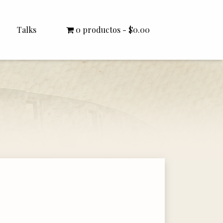
Talks
0 productos
$0.00
All Talks
Bishop Williamson
Dr. White
Interviews
Literature Seminars
Rector Letters
Sermons