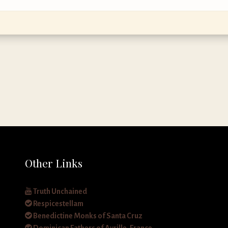
Other Links
Truth Unchained
Respicestellam
Benedictine Monks of Santa Cruz