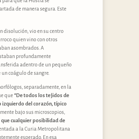
a para que la Hostia se
scartada de manera segura. Este
 disolución, vio en su centro
rroco quien vino con otros
staban asombrados. A
s estaban profundamente
ransferida adentro de un pequeño
e un coágulo de sangre.
morfólogos, separadamente, en la
fue que
“De todos los tejidos de
 izquierdo del corazón, típico
mente bajo sus microscopios,
 que cualquier posibilidad de
esentada a la Curia Metropolitana
ientemente esperado. En esa