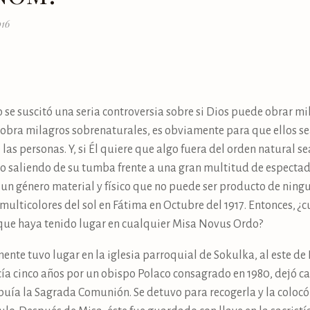
016
se suscitó una seria controversia sobre si Dios puede obrar mi
 obra milagros sobrenaturales, es obviamente para que ellos s
 las personas. Y, si Él quiere que algo fuera del orden natural 
o saliendo de su tumba frente a una gran multitud de espectador
 un género material y físico que no puede ser producto de ni
ulticolores del sol en Fátima en Octubre del 1917. Entonces, ¿cu
o que haya tenido lugar en cualquier Misa Novus Ordo?
nte tuvo lugar en la iglesia parroquial de Sokulka, al este de P
a cinco años por un obispo Polaco consagrado en 1980, dejó c
ibuía la Sagrada Comunión. Se detuvo para recogerla y la coloc