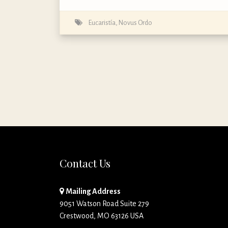
Eucaristía
,
Novus Ordo
Contact Us
Mailing Address
9051 Watson Road Suite 279
Crestwood, MO 63126 USA