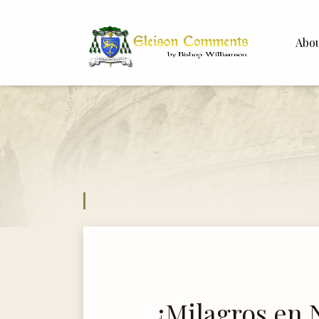
Abo
Bishop 
Dr. Whit
¿Milagros en