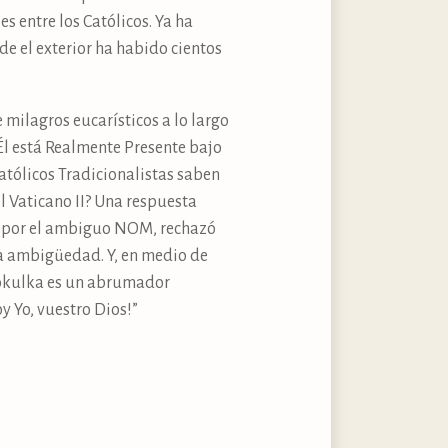
s entre los Católicos. Ya ha
sde el exterior ha habido cientos
 milagros eucarísticos a lo largo
 Él está Realmente Presente bajo
católicos Tradicionalistas saben
el Vaticano II? Una respuesta
es por el ambiguo NOM, rechazó
la ambigüedad. Y, en medio de
n Sokulka es un abrumador
y Yo, vuestro Dios!”