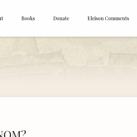
ut
Books
Donate
Eleison Comments
Williamson
About
e
English
Español
Francais
Deutsh
Italiano
Subscribe
 NOM?