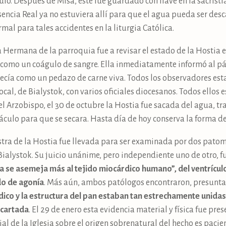
lo. Después de Misa, éste fue guardado con llave en la sacristí
resencia Real ya no estuviera allí para que el agua pueda ser de
al para tales accidentes en la liturgia Católica.
 Hermana de la parroquia fue a revisar el estado de la Hostia en
, como un coágulo de sangre. Ella inmediatamente informó al pá
recía como un pedazo de carne viva. Todos los observadores e
ocal, de Bialystok, con varios oficiales diocesanos. Todos ello
el Arzobispo, el 30 de octubre la Hostia fue sacada del agua, t
áculo para que se secara. Hasta día de hoy conserva la forma d
stra de la Hostia fue llevada para ser examinada por dos pato
ialystok. Su juicio unánime, pero independiente uno de otro, 
a se asemeja más al tejido miocárdico humano”, del ventrículo
do de agonía
. Más aún, ambos patólogos encontraron, presunta
rdico y la estructura del pan estaban tan estrechamente unidas
scartada
. El 29 de enero esta evidencia material y física fue pr
cial de la Iglesia sobre el origen sobrenatural del hecho es pac