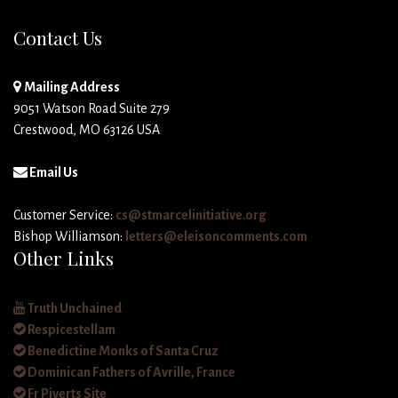
Contact Us
Mailing Address
9051 Watson Road Suite 279
Crestwood, MO 63126 USA
Email Us
Customer Service:
cs@stmarcelinitiative.org
Bishop Williamson:
letters@eleisoncomments.com
Other Links
Truth Unchained
Respicestellam
Benedictine Monks of Santa Cruz
Dominican Fathers of Avrille, France
Fr Piverts Site