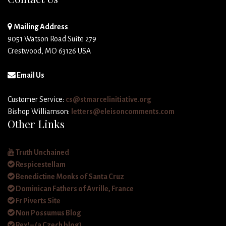
Mailing Address
9051 Watson Road Suite 279
Crestwood, MO 63126 USA
Email Us
Customer Service:
cs@stmarcelinitiative.org
Bishop Williamson:
letters@eleisoncomments.com
Other Links
Truth Unchained
Respicestellam
Benedictine Monks of Santa Cruz
Dominican Fathers of Avrille, France
Fr Piverts Site
Non Possumus Blog
Rex! – (a Czech blog)