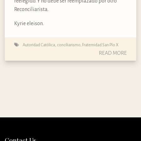
reelegido. Y no debe ser reemplazado por otro
Reconciliarista.
Kyrie eleison.
Autoridad Católica
,
conciliarismo
,
Fraternidad San Pío X
READ MORE
Contact Us