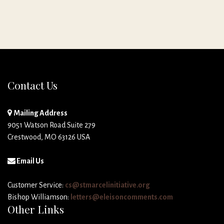
Contact Us
Mailing Address
9051 Watson Road Suite 279
Crestwood, MO 63126 USA
Email Us
Customer Service:
cs@stmarcelinitiative.org
Bishop Williamson:
letters@eleisoncomments.com
Other Links