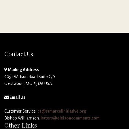
Contact Us
Mailing Address
9051 Watson Road Suite 279
Crestwood, MO 63126 USA
Email Us
Customer Service:
cs@stmarcelinitiative.org
Bishop Williamson:
letters@eleisoncomments.com
Other Links