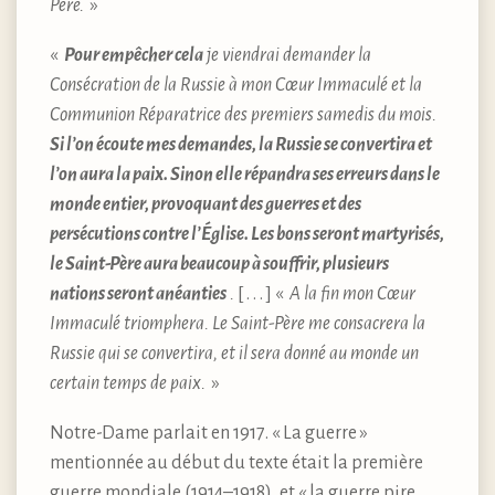
Père.
»
«
Pour empêcher cela
je viendrai demander la
Consécration de la Russie à mon Cœur Immaculé et la
Communion Réparatrice des premiers samedis du mois.
Si l’on écoute mes demandes, la Russie se convertira et
l’on aura la paix. Sinon elle répandra ses erreurs dans le
monde entier, provoquant des guerres et des
persécutions contre l’Église. Les bons seront martyrisés,
le Saint-Père aura beaucoup à souffrir, plusieurs
nations seront anéanties
.
[ . . . ] «
A la fin mon Cœur
Immaculé triomphera. Le Saint-Père me consacrera la
Russie qui se convertira, et il sera donné au monde un
certain temps de paix.
»
Notre-Dame parlait en 1917. « La guerre »
mentionnée au début du texte était la première
guerre mondiale (1914–1918), et « la guerre pire