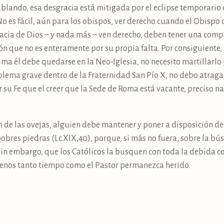
ablando, esa desgracia está mitigada por el eclipse temporario
No es fácil, aún para los obispos, ver derecho cuando el Obispo 
racia de Dios – y nada más – ven derecho, deben tener una comp
n que no es enteramente por su propia falta. Por consiguiente,
ma él debe quedarse en la Neo-Iglesia, no necesito martillarlo p
ema grave dentro de la Fraternidad San Pío X, no debo atragant
 su Fe que el creer que la Sede de Roma está vacante, preciso 
n de las ovejas, alguien debe mantener y poner a disposición de 
pobres piedras (Lc.XIX,40), porque, si más no fuera, sobre la 
Sin embargo, que los Católicos la busquen con toda la debida c
enos tanto tiempo como el Pastor permanezca herido.