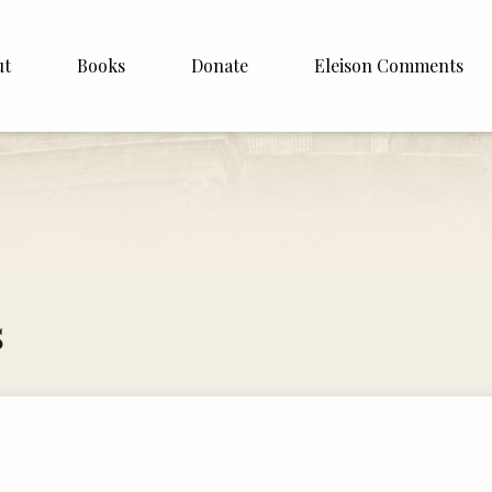
ut
Books
Donate
Eleison Comments
Williamson
About
e
English
Español
Francais
s
Deutsh
Italiano
Subscribe