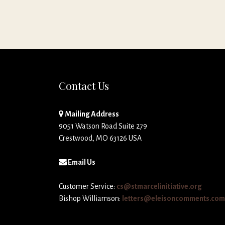
Contact Us
Mailing Address
9051 Watson Road Suite 279
Crestwood, MO 63126 USA
Email Us
Customer Service:
cs@stmarcelinitiative.org
Bishop Williamson:
letters@eleisoncomments.com