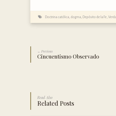
Doctrina católica, dogma, Depósito de la Fe
,
Verd
← Previous
Cincuentismo Observado
Read Also
Related Posts