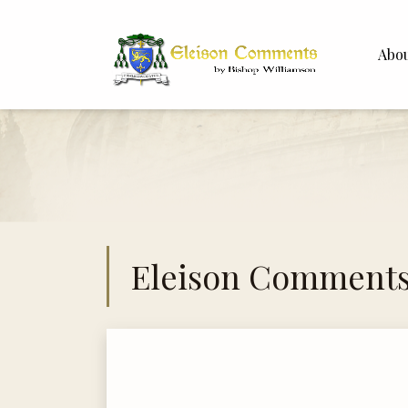
Abo
Bishop 
Dr. Whit
Eleison Comment