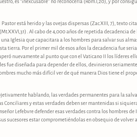
estro, es “inexcusable” no reconocerla (Rom.I,20), y por consigu
 Pastor está herido y las ovejas dispersas (Zac.XIII, 7), texto ci
Mt.XXVI,31) . Al cabo de 4,000 años de repetida decadencia de
na Iglesia que capacitara a los hombres para salvar sus almas
esta tierra. Por el primer mil de esos años la decadencia fue se
uperó nuevamente al punto que con el Vaticano II los líderes ell
ales fue diseñada para depender de ellos, devinieron seriamente
hombres mucho más difícil ver de qué manera Dios tiene el propó
objetivamente hablando, las verdades permanentes para la salv
pas Conciliares y estas verdades deben ser mantenidas si siqui
onseñor Lefebvre defender esas verdades contra los hombres de 
 sus sucesores estar comprometiéndolas en obsequio de volver