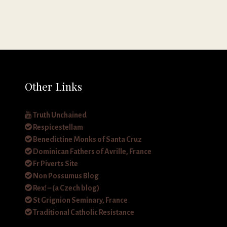
Other Links
Truth Unchained
Respicestellam
Benedictine Monks of Santa Cruz
Dominican Fathers of Avrille, France
Fr Piverts Site
Non Possumus Blog
Rex! – (a Czech blog)
St Grignion Seminary, France
Traditional Catholic Resistance