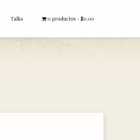
Talks
0 productos
$0.00
All Talks
Bishop Williamson
Dr. White
Interviews
Literature Seminars
Rector Letters
Sermons