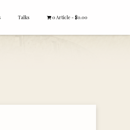
s
Talks
0 Article
$0.00
All Talks
Bishop Williamson
Dr. White
Interviews
Literature Seminars
Rector Letters
Sermons