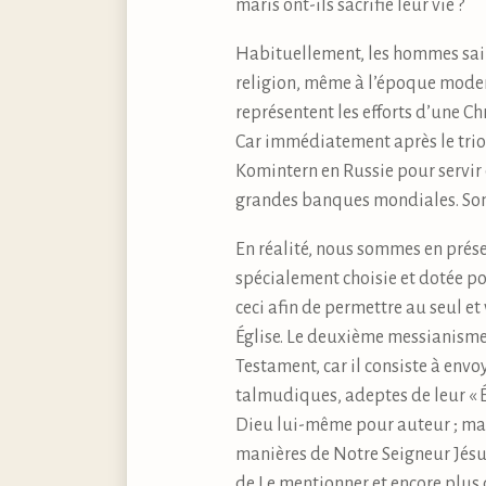
maris ont-ils sacrifié leur vie ?
Habituellement, les hommes sains 
religion, même à l’époque modern
représentent les efforts d’une C
Car immédiatement après le trio
Komintern en Russie pour servir
grandes banques mondiales. Son
En réalité, nous sommes en présen
spécialement choisie et dotée po
ceci afin de permettre au seul e
Église. Le deuxième messianisme e
Testament, car il consiste à env
talmudiques, adeptes de leur « É
Dieu lui-même pour auteur ; mai
manières de Notre Seigneur Jésus
de Le mentionner et encore plus d