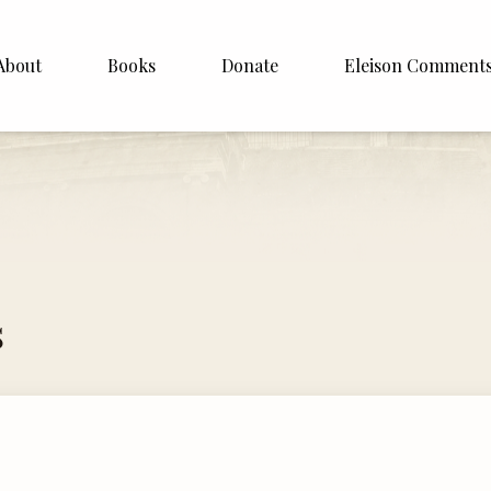
About
Books
Donate
Eleison Comment
hop Williamson
About
 White
English
Español
Francais
s
Deutsh
Italiano
Subscribe