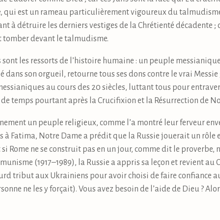
 qui est un rameau particulièrement vigoureux du talmudisme 
t à détruire les derniers vestiges de la Chrétienté décadente ; c
t tomber devant le talmudisme.
 sont les ressorts de l’histoire humaine : un peuple messianique ;
 dans son orgueil, retourne tous ses dons contre le vrai Messie 
sianiques au cours des 20 siècles, luttant tous pour entraver
de temps pourtant après la Crucifixion et la Résurrection de Not
inement un peuple religieux, comme l’a montré leur ferveur enve
à Fatima, Notre Dame a prédit que la Russie jouerait un rôle e
t si Rome ne se construit pas en un jour, comme dit le proverbe,
munisme (1917–1989), la Russie a appris sa leçon et revient au Ch
 lourd tribut aux Ukrainiens pour avoir choisi de faire confiance
nne ne les y forçait). Vous avez besoin de l’aide de Dieu ? Alors