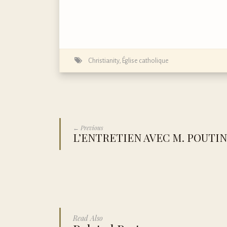
Christianity
,
Église catholique
← Previous
L’ENTRETIEN AVEC M. POUTI
Read Also