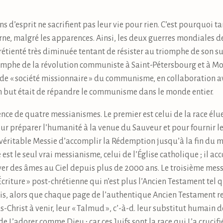
d’esprit ne sacrifient pas leur vie pour rien. C’est pourquoi ta
e, malgré les apparences. Ainsi, les deux guerres mondiales de
hrétienté très diminuée tentant de résister au triomphe de son 
mphe de la révolution communiste à Saint-Pétersbourg et à Mos
 de « société missionnaire » du communisme, en collaboration a
 but était de répandre le communisme dans le monde entier.
ce de quatre messianismes. Le premier est celui de la race élue 
ur préparer l’humanité à la venue du Sauveur et pour fournir l
t véritable Messie d’accomplir la Rédemption jusqu’à la fin du m
st le seul vrai messianisme, celui de l’Église catholique ; il a
oyer des âmes au Ciel depuis plus de 2000 ans. Le troisième mess
criture » post-chrétienne qui n’est plus l’Ancien Testament tel 
s, alors que chaque page de l’authentique Ancien Testament r
-Christ à venir, leur « Talmud », c’-à-d. leur substitut humain
e L’adorer comme Dieu ; car ces Juifs sont la race qui L’a crucifi