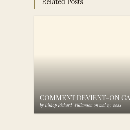
Related Posts
COMMENT DEVIENT-ON CA
by
Bishop Richard Williamson
on
mai 25, 2024