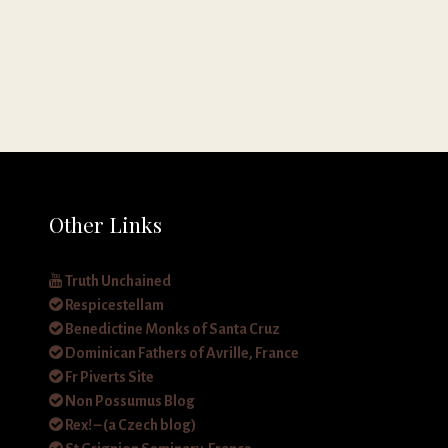
Other Links
Truth Unchained
Respicestellam
Benedictine Monks of Santa Cruz
Dominican Fathers of Avrille, France
Fr Piverts Site
Non Possumus Blog
Rex! – (a Czech blog)