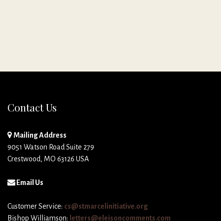
Contact Us
Mailing Address
9051 Watson Road Suite 279
Crestwood, MO 63126 USA
Email Us
Customer Service:
cs@stmarcelinitiative.org
Bishop Williamson:
letters@eleisoncomments.com