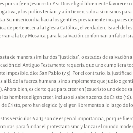
les por su
fe
en Jesucristo. Y si Dios eligió libremente favorecer c
rogativa, y los judíos tenían, y aún tienen, solo a sí mismos par
ltar Su misericordia hacia los gentiles previamente incapaces d
ica de pertenecer a la Iglesia Católica, el verdadero Israel del e
erran a la Ley Mosaica para la salvación. conforman un falso Isra
rasta de manera similar dos “justicias”, o estados de salvación
stificación del Antiguo Testamento requería que uno cumpliera to
 imposible, dice San Pablo (v.5). Por el contrario, la justific
s allá de la fuerza humana, sino simplemente que judío o genti
. Ahora bien, es cierto que para creer en Jesucristo uno debe sa
 los hombres eligen creer, incluso si saben acerca de Cristo (16)
 de Cristo, pero han elegido (y eligen libremente a lo largo de los
stos versículos 6 a 13 son de especial importancia, porque fue
scrituras para fundar el protestantismo y lanzar el mundo moder