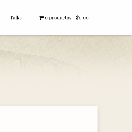
Talks
0 productos
$0.00
All Talks
Bishop Williamson
Dr. White
Interviews
Literature Seminars
Rector Letters
Sermons