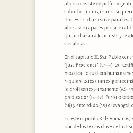
ahora consiste de judíos o genti
sobre los judíos, esa era su prer
don. Ese rechazo sirve para resa
ahora son capaces por la fe catól
que rechazan a Jesucristo y se af
sus almas.
En el capítulo X, San Pablo cont
“justificaciones” (v.1–4). La ju
mosaica, lo cual era humanamente
requiere tareas tan exigentes má
lo profesen externamente (v.6–13)
predicador (14–17). Pero no todos
(18) y entendido (19) el evangelio
En este capítulo X de Romanos, e
uno de los textos clave de las E