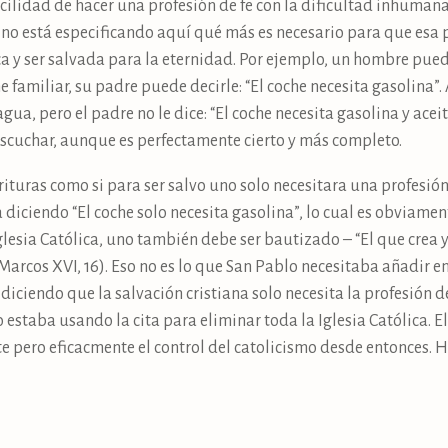
cilidad de hacer una profesión de fe con la dificultad inhumana
no está especificando aquí qué más es necesario para que esa p
ica y ser salvada para la eternidad. Por ejemplo, un hombre pue
che familiar, su padre puede decirle: “El coche necesita gasolina”.
gua, pero el padre no le dice: “El coche necesita gasolina y acei
a escuchar, aunque es perfectamente cierto y más completo.
crituras como si para ser salvo uno solo necesitara una profesión 
 diciendo “El coche solo necesita gasolina”, lo cual es obviamen
lesia Católica, uno también debe ser bautizado – “El que crea y
Marcos XVI, 16). Eso no es lo que San Pablo necesitaba añadir e
iciendo que la salvación cristiana solo necesita la profesión de
o estaba usando la cita para eliminar toda la Iglesia Católica. 
 pero eficacmente el control del catolicismo desde entonces. H