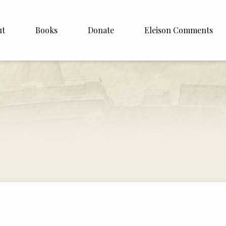
ut
Books
Donate
Eleison Comments
Williamson
About
e
English
Español
Francais
Deutsh
Italiano
Subscribe