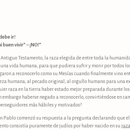
debe ir!
 buen vivir” – ¡NO!”
el Antiguo Testamento, la raza elegida de entre toda la humanid
ra una vida humana, para que pudiera sufrir y morir por todos 
negaron a reconocerlo como su Mesías cuando finalmente vino entr
leza humana, al pecado original, al orgullo humano para una ex
ier raza en la tierra haber estado mejor preparada durante lo
in embargo haberse negado a reconocerlo, convirtiéndose en cam
perseguidores más hábiles y motivados?
an Pablo comenzó su respuesta a la pregunta declarando que el 
ento consistía puramente de judíos por haber nacido en su
raz