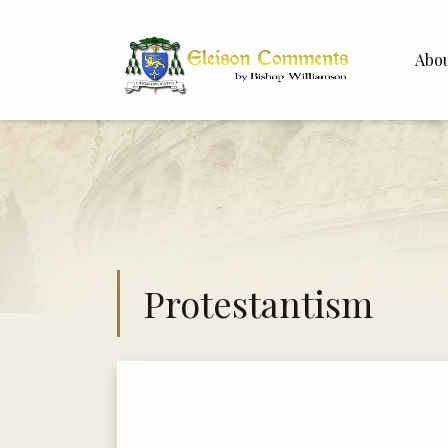
Abo
Bishop 
Dr. Whit
Protestantism