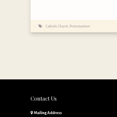
Catholic Church
,
Protestantism
Contact Us
Mailing Address