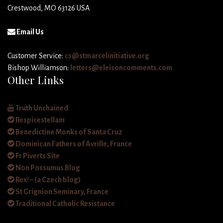
Crestwood, MO 63126 USA
Email Us
Customer Service:
cs@stmarcelinitiative.org
Bishop Williamson:
letters@eleisoncomments.com
Other Links
Truth Unchained
Respicestellam
Benedictine Monks of Santa Cruz
Dominican Fathers of Avrille, France
Fr Piverts Site
Non Possumus Blog
Rex! – (a Czech blog)
St Grignion Seminary, France
Traditional Catholic Resistance