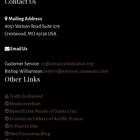
Contact Us
Mailing Address
9051 Watson Road Suite 279
Crestwood, MO 63126 USA
Email Us
Customer Service:
cs@stmarcelinitiative.org
Bishop Williamson:
letters@eleisoncomments.com
Other Links
Truth Unchained
Respicestellam
Benedictine Monks of Santa Cruz
Dominican Fathers of Avrille, France
Fr Piverts Site
Non Possumus Blog