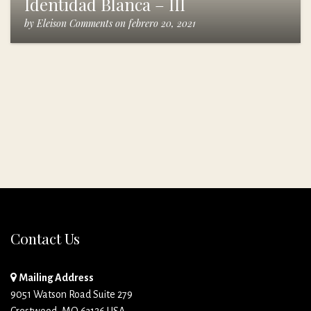
Identidad Blanca – III
by
Eleison Comments
on
febrero 20, 2021
Contact Us
Mailing Address
9051 Watson Road Suite 279
Crestwood, MO 63126 USA