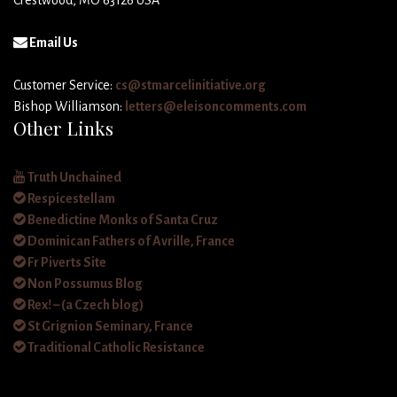
Email Us
Customer Service:
cs@stmarcelinitiative.org
Bishop Williamson:
letters@eleisoncomments.com
Other Links
Truth Unchained
Respicestellam
Benedictine Monks of Santa Cruz
Dominican Fathers of Avrille, France
Fr Piverts Site
Non Possumus Blog
Rex! – (a Czech blog)
St Grignion Seminary, France
Traditional Catholic Resistance