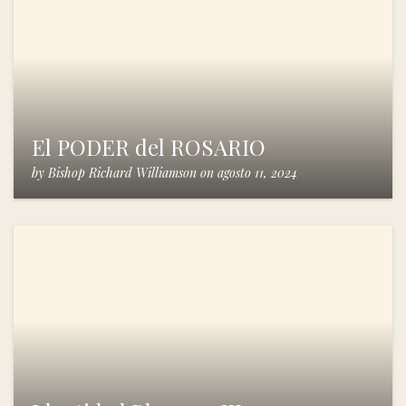
El PODER del ROSARIO
by
Bishop Richard Williamson
on
agosto 11, 2024