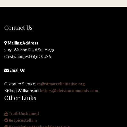
Contact Us
Mailing Address
9051 Watson Road Suite 279
Crestwood, MO 63126 USA
Email Us
Customer Service:
cs@stmarcelinitiative.org
Bishop Williamson:
letters@eleisoncomments.com
Other Links
Truth Unchained
Respicestellam