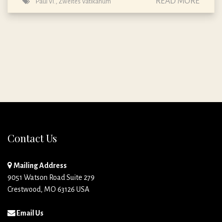
READ MORE
Paul VI.
,
Zweites Vatikanum
Contact Us
Mailing Address
9051 Watson Road Suite 279
Crestwood, MO 63126 USA
Email Us