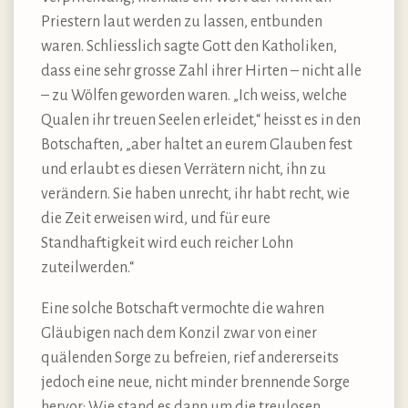
Priestern laut werden zu lassen, entbunden
waren. Schliesslich sagte Gott den Katholiken,
dass eine sehr grosse Zahl ihrer Hirten – nicht alle
– zu Wölfen geworden waren. „Ich weiss, welche
Qualen ihr treuen Seelen erleidet,“ heisst es in den
Botschaften, „aber haltet an eurem Glauben fest
und erlaubt es diesen Verrätern nicht, ihn zu
verändern. Sie haben unrecht, ihr habt recht, wie
die Zeit erweisen wird, und für eure
Standhaftigkeit wird euch reicher Lohn
zuteilwerden.“
Eine solche Botschaft vermochte die wahren
Gläubigen nach dem Konzil zwar von einer
quälenden Sorge zu befreien, rief andererseits
jedoch eine neue, nicht minder brennende Sorge
hervor: Wie stand es dann um die treulosen