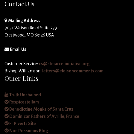
Contact Us
Mailing Address
9051 Watson Road Suite 279
Crestwood, MO 63126 USA
Email Us
Customer Service:
cs@stmarcelinitiative.org
Bishop Williamson:
letters@eleisoncomments.com
Other Links
Truth Unchained
Respicestellam
Benedictine Monks of Santa Cruz
Dominican Fathers of Avrille, France
Fr Piverts Site
Non Possumus Blog