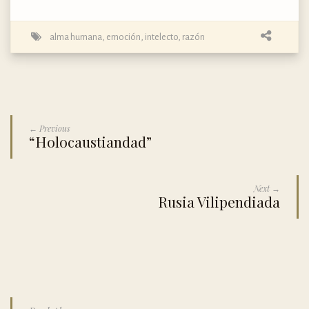
alma humana
,
emoción
,
intelecto
,
razón
← Previous
“Holocaustiandad”
Next →
Rusia Vilipendiada