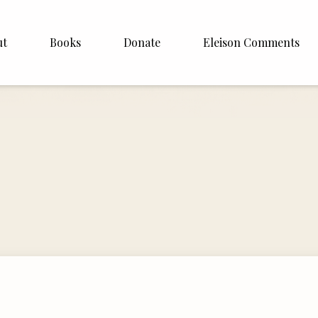
ut
Books
Donate
Eleison Comments
Williamson
About
e
English
Español
Francais
Deutsh
Italiano
Subscribe