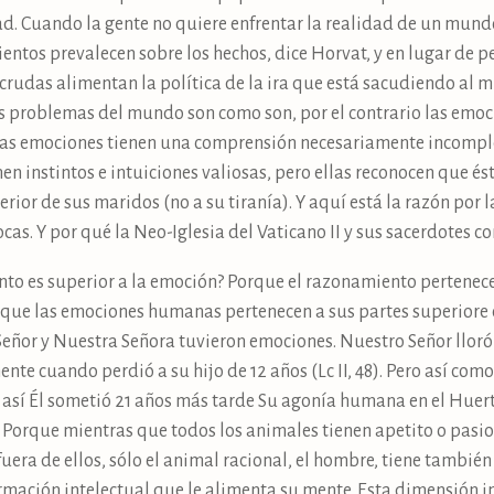
d. Cuando la gente no quiere enfrentar la realidad de un mundo
ientos prevalecen sobre los hechos, dice Horvat, y en lugar de
 crudas alimentan la política de la ira que está sacudiendo al
s problemas del mundo son como son, por el contrario las emoci
las emociones tienen una comprensión necesariamente incomple
n instintos e intuiciones valiosas, pero ellas reconocen que é
r de sus maridos (no a su tiranía). Y aquí está la razón por l
cas. Y por qué la Neo-Iglesia del Vaticano II y sus sacerdotes c
nto es superior a la emoción? Porque el razonamiento pertenece
que las emociones humanas pertenecen a sus partes superiore e 
eñor y Nuestra Señora tuvieron emociones. Nuestro Señor lloró 
mente cuando perdió a su hijo de 12 años (Lc II, 48). Pero así co
0), así Él sometió 21 años más tarde Su agonía humana en el Hue
). Porque mientras que todos los animales tienen apetito o pasi
uera de ellos, sólo el animal racional, el hombre, tiene también
ormación
intelectual
que le alimenta su mente. Esta dimensión i