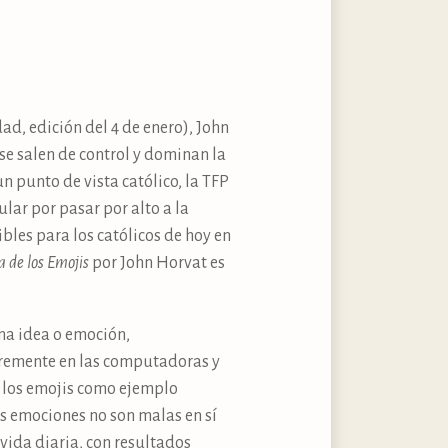
ad, edición del 4 de enero), John
e salen de control y dominan la
n punto de vista católico, la TFP
lar por pasar por alto a la
bles para los católicos de hoy en
a de los Emojis
por John Horvat es
na idea o emoción,
ibremente en las computadoras y
a los emojis como ejemplo
as emociones no son malas en sí
ida diaria, con resultados