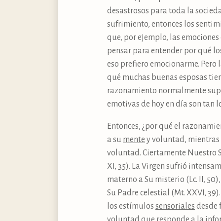
desastrosos para toda la socieda
sufrimiento, entonces los sentim
que, por ejemplo, las emociones
pensar para entender por qué lo
eso prefiero emocionarme. Pero 
qué muchas buenas esposas tiene
razonamiento normalmente superio
emotivas de hoy en día son tan lo
Entonces, ¿por qué el razonamie
a su
mente
y voluntad, mientras 
voluntad. Ciertamente Nuestro S
XI, 35). La Virgen sufrió intensa
materno a Su misterio (Lc. II, 5
Su Padre celestial (Mt. XXVI, 39
los estímulos
sensoriales
desde f
voluntad que responde a la inf