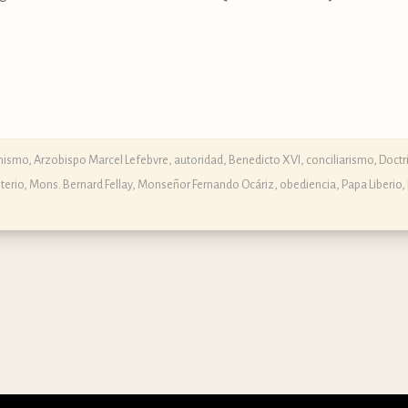
anismo
,
Arzobispo Marcel Lefebvre
,
autoridad
,
Benedicto XVI
,
conciliarismo
,
Doctr
terio
,
Mons. Bernard Fellay
,
Monseñor Fernando Ocáriz
,
obediencia
,
Papa Liberio
,