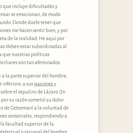
 que incluye dificultades y
 pensar se emocionan, de modo
 mundo. Donde duele tener que
ones me hacen sentir bien, y por
ta de la realidad. He aquí por
stas deben estar subordinadas al
a que nuestras políticas
onciliares son tan afeminados.
 a la parte superior del hombre,
inferiore, a sus
pasiones
y
sobre el sepulcro de Lázaro (Jn
mo por su razón sometió su dolor
rto de Getsemaní a la voluntad de
ones sensoriales, respondiendo a
 la facultad superior de la
ntelectual o racional del hombre