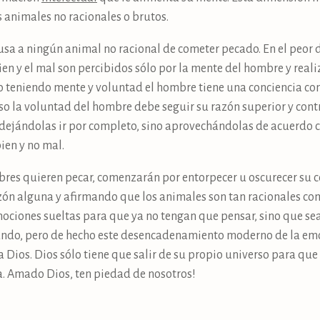
 animales no racionales o brutos.
usa a ningún animal no racional de cometer pecado. En el peor de
bien y el mal son percibidos sólo por la mente del hombre y real
o teniendo mente y voluntad el hombre tiene una conciencia consc
so la voluntad del hombre debe seguir su razón superior y contr
ejándolas ir por completo, sino aprovechándolas de acuerdo co
bien y no mal.
mbres quieren pecar, comenzarán por entorpecer u oscurecer su 
ón alguna y afirmando que los animales son tan racionales como
ociones sueltas para que ya no tengan que pensar, sino que sean
undo, pero de hecho este desencadenamiento moderno de la emo
 Dios. Dios sólo tiene que salir de su propio universo para qu
ra. Amado Dios, ten piedad de nosotros!