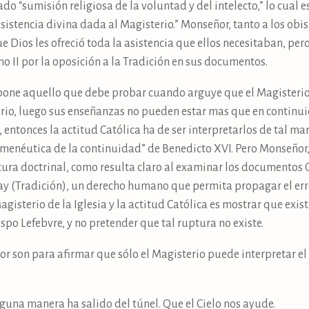
do “sumisión religiosa de la voluntad y del intelecto,” lo cual 
asistencia divina dada al Magisterio.” Monseñor, tanto a los obi
ue Dios les ofreció toda la asistencia que ellos necesitaban, pe
o II por la oposición a la Tradición en sus documentos.
ne aquello que debe probar cuando arguye que el Magisterio C
terio, luego sus enseñanzas no pueden estar mas que en continui
entonces la actitud Católica ha de ser interpretarlos de tal man
rmenéutica de la continuidad” de Benedicto XVI. Pero Monseño
tura doctrinal, como resulta claro al examinar los documentos C
hay (Tradición), un derecho humano que permita propagar el erro
agisterio de la Iglesia y la actitud Católica es mostrar que exis
spo Lefebvre, y no pretender que tal ruptura no existe.
r son para afirmar que sólo el Magisterio puede interpretar el 
guna manera ha salido del túnel. Que el Cielo nos ayude.