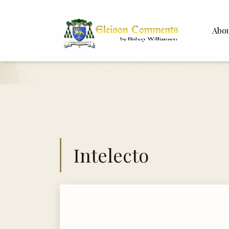
Abo
Bishop 
Dr. Whit
Intelecto