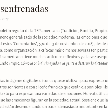
senfrenadas
, 2019
boletín regular de la TFP americana (Tradición, Familia, Propied
ómeno generalizado de la sociedad moderna: las emociones que s
f. estos “Comentarios”, 590 del 3 de noviembre de 2018), desde u
a, como organización, a críticas más o menos severas (en particu
ín americano tiene muchos artículos reflexivos y a la vez asequi
mundo impío.
Cómo la Sabiduría ayuda a la gente a destruir la dictadur
ñas imágenes digitales o iconos que se utilizan para expresar u
tros sonrientes o con el ceño fruncido que están disponibles l
n texto para expresar una variedad de emociones. Horvat utiliz
 que las emociones figuran en la sociedad actual. Sostiene que l
dad están desempeñando un papel demasiado importante en la v