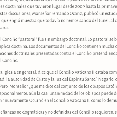
es doctrinales que tuvieron lugar desde 2009 hasta la primaver
stas discusiones, Monseñor Fernando Ocariz, publicó un estudio
o que eligió muestra que todavía no hemos salido del túnel, al 
aros.
 Concilio “pastoral” fue sin embargo doctrinal. Lo pastoral se b
mplica doctrina. Los documentos del Concilio contienen mucha d
ciones doctrinales presentadas contra el Concilio pretendiendo
 Concilio.
a Iglesia en general, dice que el Concilio Vaticano II estaba co
ad, la autoridad de Cristo y la luz del Espíritu Santo.” Negarlo,
 Pero, Monseñor, ¿que me dice del conjunto de los obispos Católi
cepcionalmente, aún la casi unanimidad de los obispos puede de
rir nuevamente. Ocurrió en el Concilio Vaticano II, como lo de
eñanzas no dogmáticas y no definidas del Concilio requieren, s