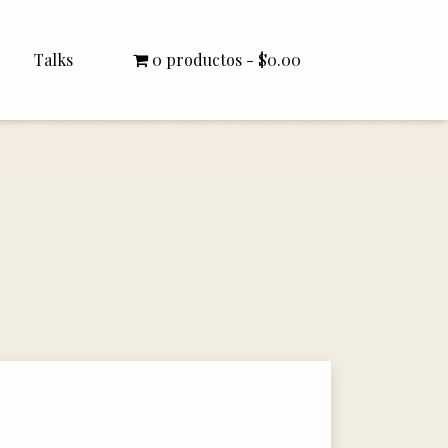
Talks
0 productos
$0.00
All Talks
Bishop Williamson
Dr. White
Interviews
Literature Seminars
Rector Letters
Sermons