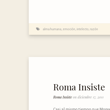
alma humana
,
emoción
,
intelecto
,
razón
Roma Insiste
Roma Insiste
on diciembre 17, 2011
Casi al mismo tiempo que Monseñ