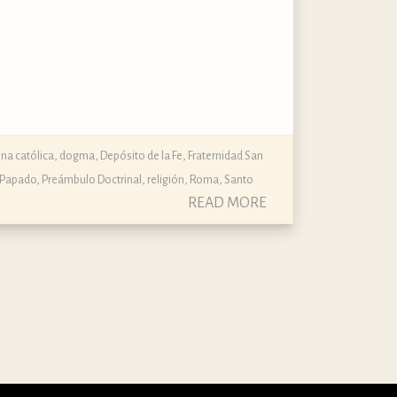
ina católica, dogma, Depósito de la Fe
,
Fraternidad San
Papado
,
Preámbulo Doctrinal
,
religión
,
Roma
,
Santo
READ MORE