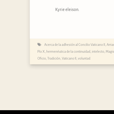
Kyrie eleison.
Acerca de la adhesión al Concilio Vaticano II
,
Arri
Pío X
,
hermenéutica de la continuidad
,
intelecto
,
Magis
Oficio
,
Tradición
,
Vaticano II
,
voluntad