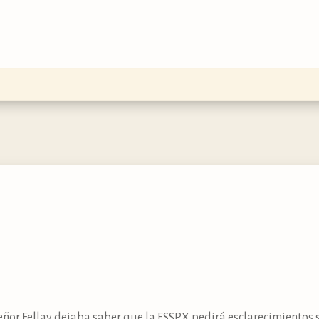
or Fellay dejaba saber que la FSSPX pedirá esclarecimientos s