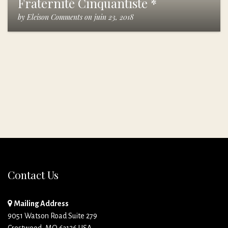
Fraternité Cinquantiste *
by
Eleison Comments
on
juin 23, 2018
Contact Us
Mailing Address
9051 Watson Road Suite 279
Crestwood, MO 63126 USA