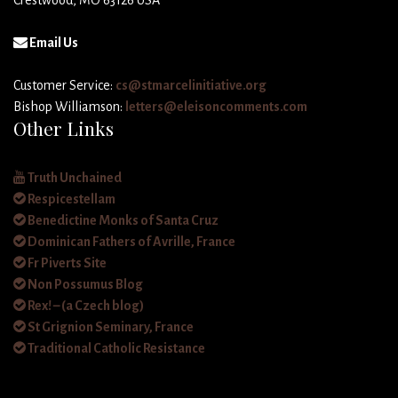
Email Us
Customer Service:
cs@stmarcelinitiative.org
Bishop Williamson:
letters@eleisoncomments.com
Other Links
Truth Unchained
Respicestellam
Benedictine Monks of Santa Cruz
Dominican Fathers of Avrille, France
Fr Piverts Site
Non Possumus Blog
Rex! – (a Czech blog)
St Grignion Seminary, France
Traditional Catholic Resistance