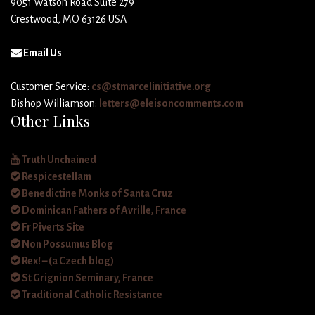
9051 Watson Road Suite 279
Crestwood, MO 63126 USA
Email Us
Customer Service:
cs@stmarcelinitiative.org
Bishop Williamson:
letters@eleisoncomments.com
Other Links
Truth Unchained
Respicestellam
Benedictine Monks of Santa Cruz
Dominican Fathers of Avrille, France
Fr Piverts Site
Non Possumus Blog
Rex! – (a Czech blog)
St Grignion Seminary, France
Traditional Catholic Resistance