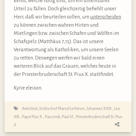
kennt, welche nötig sind, um ein unfehlbares
Urteil zu fällen. Doch gleichzeitig befiehlt unser
Herr, daß wir beurteilen sollen, um
unterscheiden
zu können zwischen wahren Hirten und
Mietlingen bzw. zwischen Schafen und Wölfen im
Schafspelz (Matthäus 7,15). Das ist unsere
Verantwortung als Katholiken, um unsere Seelen
zu retten. Deswegen werfen wir bald einen
weiteren Blick auf das Grauen, welches heute in
der Priesterbruderschaft St. Pius X. stattfindet.
Kyrie eleison.
Antichrist
,
Erzbischof Marcel Lefebvre
,
Johannes XXIII.
,
Leo
XIII.
,
Papst Pius X.
,
Pascendi
,
Paul VI.
,
Priesterbruderschaft St. Pius
X.