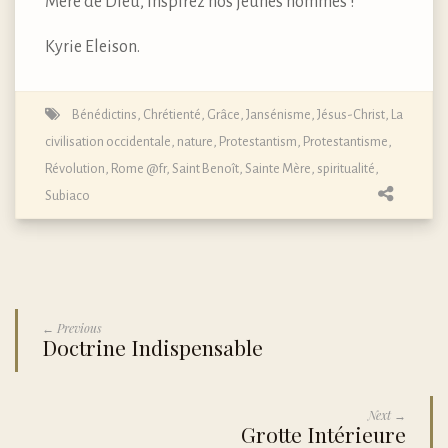
Mère de Dieu, inspirez nos jeunes hommes !
Kyrie Eleison.
Bénédictins
,
Chrétienté
,
Grâce
,
Jansénisme
,
Jésus-Christ
,
La
civilisation occidentale
,
nature
,
Protestantism
,
Protestantisme
,
Révolution
,
Rome @fr
,
Saint Benoît
,
Sainte Mère
,
spiritualité
,
Subiaco
← Previous
Doctrine Indispensable
Next →
Grotte Intérieure