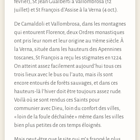
février), St Jean Gualberti à Vallombrosa (12
juillet) et St François d’Assise à la Verna (4 oct.).
De Camaldoli et Vallombrosa, dans les montagnes
qui entourent Florence, deux Ordres monastiques
ont pris leur nom et leur origine au 11ème siècle. À
la Verna, située dans les hauteurs des Apennines
toscanes, St François a reçu les stigmates en 1224.
On atteint assez facilement aujourd’hui tous ces
trois lieux avec le bus ou l’auto, mais ils sont
encore entourés de forêts sauvages, et dans ces
hauteurs-là l’hiver doit être toujours assez rude.
Voilà où se sont rendus ces Saints pour
communier avec Dieu, loin du confort des villes,
« loin de la foule déchaînée » même dans les villes
bien plus petites de ces temps éloignés.
Mais peut-être que le site qui m’a frappé le plus,