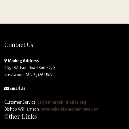
Contact Us
Mailing Address
9051 Watson Road Suite 279
Crestwood, MO 63126 USA
Email Us
Customer Service:
cs@stmarcelinitiative.org
Bishop Williamson:
letters@eleisoncomments.com
Other Links