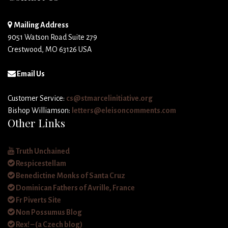
Mailing Address
9051 Watson Road Suite 279
Crestwood, MO 63126 USA
Email Us
Customer Service:
cs@stmarcelinitiative.org
Bishop Williamson:
letters@eleisoncomments.com
Other Links
Truth Unchained
Respicestellam
Benedictine Monks of Santa Cruz
Dominican Fathers of Avrille, France
Fr Piverts Site
Non Possumus Blog
Rex! – (a Czech blog)