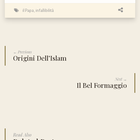
il Papa
,
infallibilità
← Previous
Origini Dell’Islam
Next →
Il Bel Formaggio
Read Also