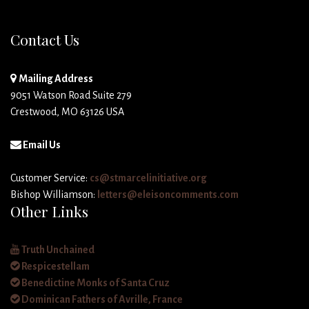
Contact Us
Mailing Address
9051 Watson Road Suite 279
Crestwood, MO 63126 USA
Email Us
Customer Service:
cs@stmarcelinitiative.org
Bishop Williamson:
letters@eleisoncomments.com
Other Links
Truth Unchained
Respicestellam
Benedictine Monks of Santa Cruz
Dominican Fathers of Avrille, France