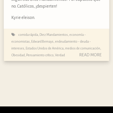
no. Católicos, ¡despierten!
Kyrie eleison.
comida rápida
,
Diez Mandamientos
,
economía -
economistas
,
Edward Bernays
,
endeudamiento - deuda -
intereses
,
Estados Unidos de América
,
medios de comunicación
,
READ MORE
Obesidad
,
Pensamiento crítico
,
Verdad