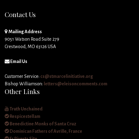
Contact Us
Mailing Address
9051 Watson Road Suite 279
Crestwood, MO 63126 USA
Email Us
Customer Service:
cs@stmarcelinitiative.org
Bishop Williamson:
letters@eleisoncomments.com
Other Links
Truth Unchained
Respicestellam
Benedictine Monks of Santa Cruz
Dominican Fathers of Avrille, France
Fr Piverts Site