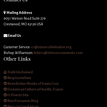
Mailing Address
9051 Watson Road Suite 279
Crestwood, MO 63126 USA
Email Us
Customer Service:
cs@stmarcelinitiative.org
Bishop Williamson:
letters@eleisoncomments.com
Other Links
Truth Unchained
Respicestellam
Benedictine Monks of Santa Cruz
Dominican Fathers of Avrille, France
Fr Piverts Site
Non Possumus Blog
Rex! – (a Czech blog)