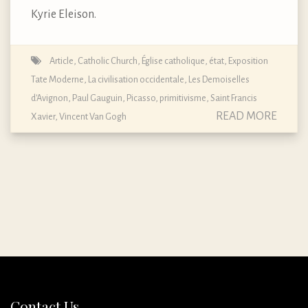
Kyrie Eleison.
Article
,
Catholic Church
,
Église catholique
,
état
,
Exposition
Tate Moderne
,
La civilisation occidentale
,
Les Demoiselles
d'Avignon
,
Paul Gauguin
,
Picasso
,
primitivisme
,
Saint Francis
READ MORE
Xavier
,
Vincent Van Gogh
Contact Us