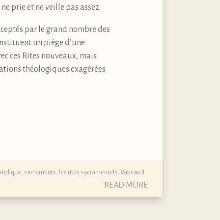
ne prie et ne veille pas assez.
acceptés par le grand nombre des
onstituent un piège d’une
avec ces Rites nouveaux, mais
usations théologiques exagérées
stolique
,
sacrements, les rites sacramentels
,
Vatican II
READ MORE