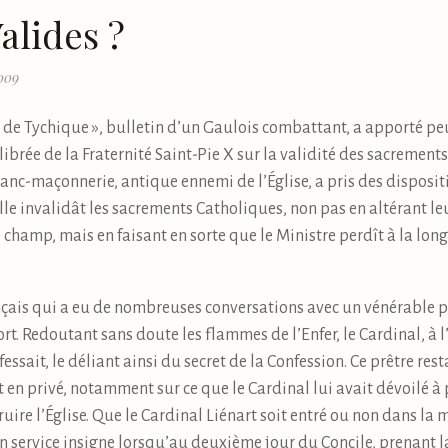
alides ?
2009
er de Tychique », bulletin d’un Gaulois combattant, a apporté 
ibrée de la Fraternité Saint-Pie X sur la validité des sacrement
 franc-maçonnerie, antique ennemi de l’Église, a pris des disposi
lle invalidât les sacrements Catholiques, non pas en altérant le
e champ, mais en faisant en sorte que le Ministre perdît à la lo
ançais qui a eu de nombreuses conversations avec un vénérable prê
ort. Redoutant sans doute les flammes de l’Enfer, le Cardinal, à
essait, le déliant ainsi du secret de la Confession. Ce prêtre res
rt en privé, notamment sur ce que le Cardinal lui avait dévoilé à
ire l’Église. Que le Cardinal Liénart soit entré ou non dans la 
 un service insigne lorsqu’au deuxième jour du Concile, prenant l