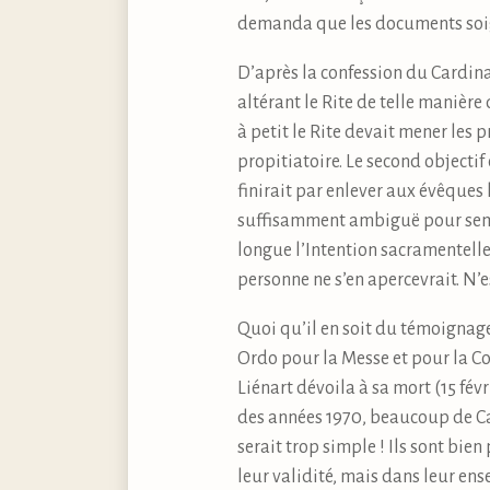
demanda que les documents soig
D’après la confession du Cardina
altérant le Rite de telle manière q
à petit le Rite devait mener les p
propitiatoire. Le second objecti
finirait par enlever aux évêques l
suffisamment ambiguë pour semer
longue l’Intention sacramentelle
personne ne s’en apercevrait. N
Quoi qu’il en soit du témoignage 
Ordo pour la Messe et pour la C
Liénart dévoila à sa mort (15 fév
des années 1970, beaucoup de Cath
serait trop simple ! Ils sont bi
leur validité, mais dans leur en