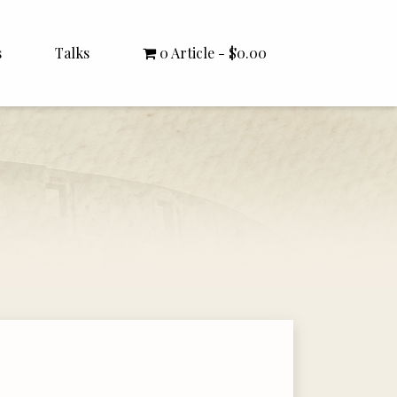
s
Talks
0 Article
$0.00
All Talks
Bishop Williamson
Dr. White
Interviews
Literature Seminars
Rector Letters
Sermons