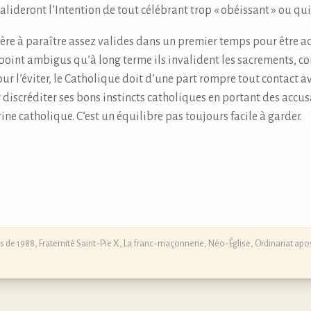
alideront l’Intention de tout célébrant trop « obéissant » ou qui 
ière à paraître assez valides dans un premier temps pour être 
 point ambigus qu’à long terme ils invalident les sacrements, c
our l’éviter, le Catholique doit d’une part rompre tout contact 
er discréditer ses bons instincts catholiques en portant des acc
ne catholique. C’est un équilibre pas toujours facile à garder.
s de 1988
,
Fraternité Saint-Pie X
,
La franc-maçonnerie
,
Néo-Église
,
Ordinariat apo