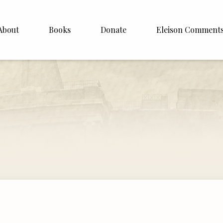
About
Books
Donate
Eleison Comment
hop Williamson
About
 White
English
Español
Francais
Deutsh
Italiano
Subscribe