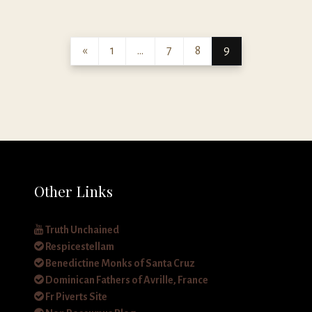
«
1
…
7
8
9
Other Links
Truth Unchained
Respicestellam
Benedictine Monks of Santa Cruz
Dominican Fathers of Avrille, France
Fr Piverts Site