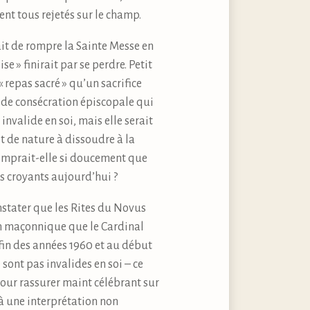
t tous rejetés sur le champ.
ait de rompre la Sainte Messe en
se » finirait par se perdre. Petit
« repas sacré » qu’un sacrifice
e de consécration épiscopale qui
invalide en soi, mais elle serait
 de nature à dissoudre à la
romprait-elle si doucement que
s croyants aujourd’hui ?
onstater que les Rites du Novus
an maçonnique que le Cardinal
 fin des années 1960 et au début
sont pas invalides en soi – ce
pour rassurer maint célébrant sur
à une interprétation non