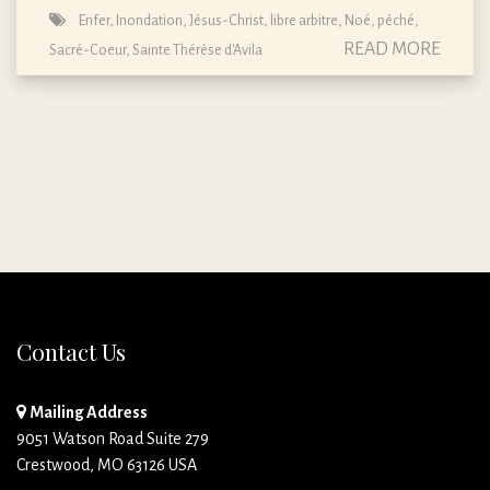
Enfer
,
Inondation
,
Jésus-Christ
,
libre arbitre
,
Noé
,
péché
,
READ MORE
Sacré-Coeur
,
Sainte Thérèse d'Avila
Contact Us
Mailing Address
9051 Watson Road Suite 279
Crestwood, MO 63126 USA