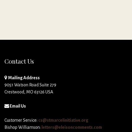
Contact Us
Mailing Address
9051 Watson Road Suite 279
Crestwood, MO 63126 USA
Email Us
Customer Service:
cs@stmarcelinitiative.org
Bishop Williamson:
letters@eleisoncomments.com