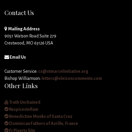
Contact Us
Mailing Address
9051 Watson Road Suite 279
Crestwood, MO 63126 USA
Email Us
Customer Service:
cs@stmarcelinitiative.org
Bishop Williamson:
letters@eleisoncomments.com
Other Links
Truth Unchained
Respicestellam
Benedictine Monks of Santa Cruz
Dominican Fathers of Avrille, France
Fr Piverts Site