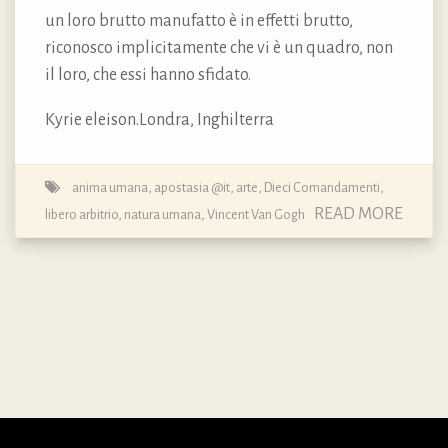
un loro brutto manufatto è in effetti brutto,
riconosco implicitamente che vi è un quadro, non
il loro, che essi hanno sfidato.
Kyrie eleison.Londra, Inghilterra
anima umana
,
apostasia @it
,
arte
,
Dieci Comandamenti
,
READ MORE
libero arbitrio
,
natura umana
,
Vincent Van Gogh