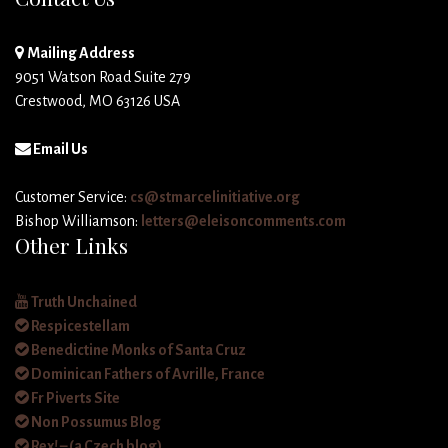
Mailing Address
9051 Watson Road Suite 279
Crestwood, MO 63126 USA
Email Us
Customer Service:
cs@stmarcelinitiative.org
Bishop Williamson:
letters@eleisoncomments.com
Other Links
Truth Unchained
Respicestellam
Benedictine Monks of Santa Cruz
Dominican Fathers of Avrille, France
Fr Piverts Site
Non Possumus Blog
Rex! – (a Czech blog)