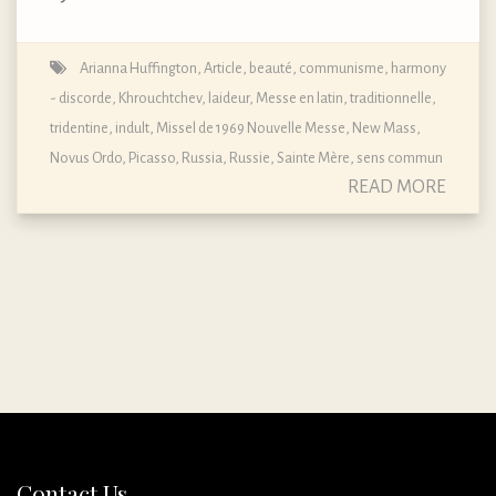
Arianna Huffington
,
Article
,
beauté
,
communisme
,
harmony
- discorde
,
Khrouchtchev
,
laideur
,
Messe en latin, traditionnelle,
tridentine, indult
,
Missel de 1969 Nouvelle Messe
,
New Mass
,
Novus Ordo
,
Picasso
,
Russia
,
Russie
,
Sainte Mère
,
sens commun
READ MORE
Contact Us