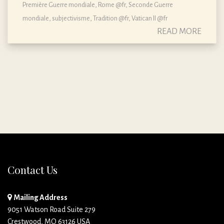
Première Guerre mondiale
,
Rome @fr
,
Seconde Guerre
mondiale
,
subjectivisme
,
Tradition @fr
,
Vatican II @fr
READ MORE
Contact Us
Mailing Address
9051 Watson Road Suite 279
Crestwood, MO 63126 USA