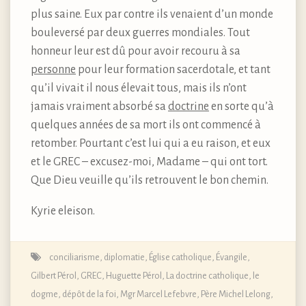
plus saine. Eux par contre ils venaient d’un monde
bouleversé par deux guerres mondiales. Tout
honneur leur est dû pour avoir recouru à sa
personne
pour leur formation sacerdotale, et tant
qu’il vivait il nous élevait tous, mais ils n’ont
jamais vraiment absorbé sa
doctrine
en sorte qu’à
quelques années de sa mort ils ont commencé à
retomber. Pourtant c’est lui qui a eu raison, et eux
et le GREC – excusez-moi, Madame – qui ont tort.
Que Dieu veuille qu’ils retrouvent le bon chemin.
Kyrie eleison.
conciliarisme
,
diplomatie
,
Église catholique
,
Évangile
,
Gilbert Pérol
,
GREC
,
Huguette Pérol
,
La doctrine catholique, le
dogme, dépôt de la foi
,
Mgr Marcel Lefebvre
,
Père Michel Lelong
,