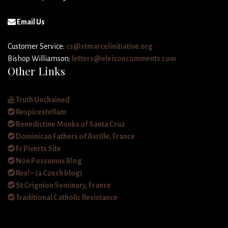
Email Us
Customer Service:
cs@stmarcelinitiative.org
Bishop Williamson:
letters@eleisoncomments.com
Other Links
Truth Unchained
Respicestellam
Benedictine Monks of Santa Cruz
Dominican Fathers of Avrille, France
Fr Piverts Site
Non Possumus Blog
Rex! – (a Czech blog)
St Grignion Seminary, France
Traditional Catholic Resistance