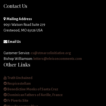
Contact Us
Mailing Address
9051 Watson Road Suite 279
Crestwood, MO 63126 USA
Email Us
Customer Service:
cs@stmarcelinitiative.org
Bishop Williamson:
letters@eleisoncomments.com
Other Links
Truth Unchained
Respicestellam
Benedictine Monks of Santa Cruz
Dominican Fathers of Avrille, France
Fr Piverts Site