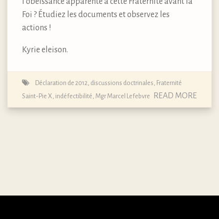
l’obéissance apparente à cette Fraternité avant la
Foi ? Étudiez les documents et observez les
actions !
Kyrie eleison.
Déclaration de 2012
,
discussions doctrinales
,
Fraternité
READ MORE
Saint-Pie X
,
indéfectibilité
,
Mgr Marcel Lefebvre