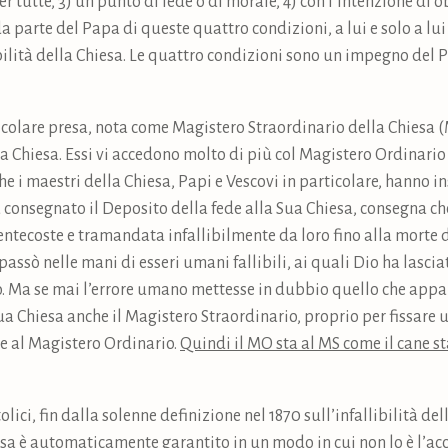
r tutte, 3) un punto di fede o di morale, 4) con l’intenzione di ob
 da parte del Papa di queste quattro condizioni, a lui e solo a lu
ilità della Chiesa. Le quattro condizioni sono un impegno del Pa
olare presa, nota come Magistero Straordinario della Chiesa (M
lla Chiesa. Essi vi accedono molto di più col Magistero Ordinario
che i maestri della Chiesa, Papi e Vescovi in particolare, hanno 
consegnato il Deposito della fede alla Sua Chiesa, consegna ch
entecoste e tramandata infallibilmente da loro fino alla morte d
ssò nelle mani di esseri umani fallibili, ai quali Dio ha lasciat
rlo. Ma se mai l’errore umano mettesse in dubbio quello che appar
ua Chiesa anche il Magistero Straordinario, proprio per fissare 
e al Magistero Ordinario.
Quindi il MO sta al MS come il cane st
ici, fin dalla solenne definizione nel 1870 sull’infallibilità del
iesa è automaticamente garantito in un modo in cui non lo è l’ac