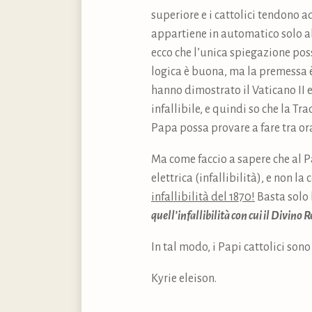
superiore e i cattolici tendono a
appartiene in automatico solo al
ecco che l’unica spiegazione poss
logica è buona, ma la premessa è
hanno dimostrato il Vaticano II e
infallibile, e quindi so che la T
Papa possa provare a fare tra ora
Ma come faccio a sapere che al P
elettrica (infallibilità), e non l
infallibilità del 1870!
Basta solo 
quell’infallibilità con cui il Divino 
In tal modo, i Papi cattolici sono
Kyrie eleison.