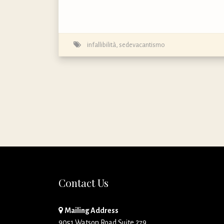
infallibilità
,
sedevacantismo
Contact Us
Mailing Address
9051 Watson Road Suite 279