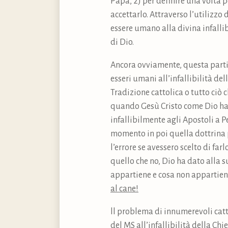
Papa, 2) per definire una volta pe
accettarlo. Attraverso l’utilizzo
essere umano alla divina infallib
di Dio.
Ancora ovviamente, questa partic
esseri umani all’infallibilità de
Tradizione cattolica o tutto ciò 
quando Gesù Cristo come Dio ha 
infallibilmente agli Apostoli a P
momento in poi quella dottrina pa
l’errore se avessero scelto di fa
quello che no, Dio ha dato alla s
appartiene e cosa non appartien
al cane!
ll problema di innumerevoli cattol
del MS all’infallibilità della Ch