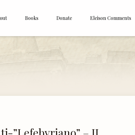
out
Books
Donate
Eleison Comments
p Williamson
About
ite
English
Español
Francais
Deutsh
Italiano
Subscribe
i-”Lefebvriano” – II