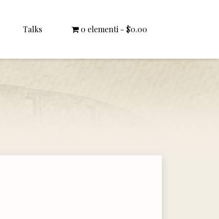
Talks
0 elementi
$0.00
All Talks
Bishop Williamson
Dr. White
Interviews
Literature Seminars
Rector Letters
Sermons