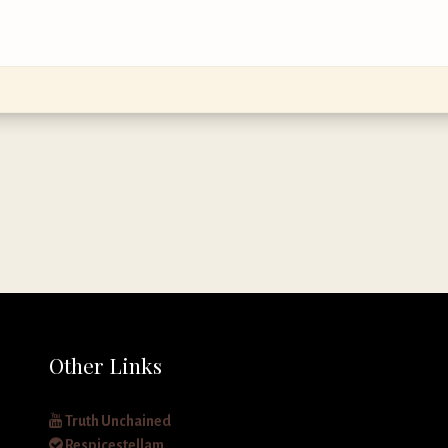
Other Links
Truth Unchained
Respicestellam