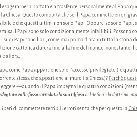
d esagerarne la portata e a trasferire personalmente al Papa quell
la Chiesa. Questo comporta che se il Papa commette errori gravi
ibile è che questi ultimi non sono Papi. Oppure, se sono Papi, si
 falsa. I Papi sono solo condizionalmente infallibili. Possono c
 i suoi Papi conciliari, come mai prima d’ora in tutta la storia 
radizione cattolica durerà fino alla fine del mondo, nonostante i
 e allora.
apa come Papa appartiene solo l’accesso privilegiato (le quattr
a corrente stessa che appartiene al muro (la Chiesa)?
Perché questo
leggere: —quando il Papa impegna le quattro condizioni (menz
Redentore volle fosse corredata la sua
Chiesa
nel definire la dottrina int
 liberi di commettere terribili errori senza che per questo la
Chi