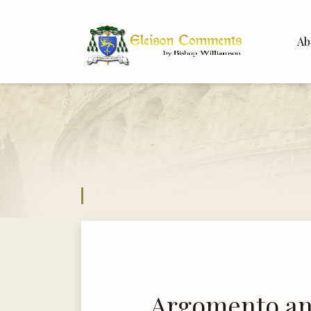
Ab
Bisho
Dr. Wh
Argomento ant