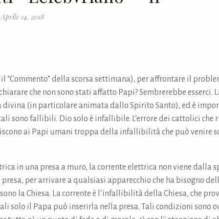
 Aprile 14, 2018
il “Commento” della scorsa settimana), per affrontare il problem
hiarare che non sono stati affatto Papi? Sembrerebbe esserci. L
ia divina (in particolare animata dallo Spirito Santo), ed è imp
li sono fallibili. Dio solo è infallibile. L’errore dei cattolici che
scono ai Papi umani troppa della infallibilità che può venire 
ica in una presa a muro, la corrente elettrica non viene dalla s
la presa, per arrivare a qualsiasi apparecchio che ha bisogno dell
a sono la Chiesa. La corrente è l’infallibilità della Chiesa, che pr
ali solo il Papa può inserirla nella presa. Tali condizioni sono 