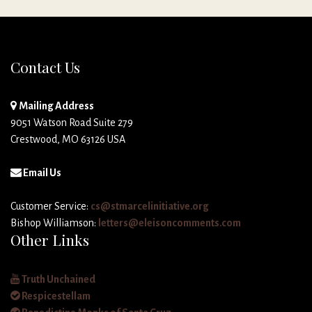
Contact Us
Mailing Address
9051 Watson Road Suite 279
Crestwood, MO 63126 USA
Email Us
Customer Service:
cs@stmarcelinitiative.org
Bishop Williamson:
letters@eleisoncomments.com
Other Links
Truth Unchained
Respicestellam