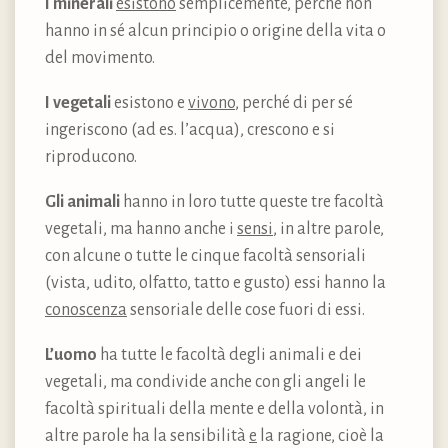
I minerali
esistono
semplicemente, perché non
hanno in sé alcun principio o origine della vita o
del movimento.
I vegetali
esistono e
vivono
, perché di per sé
ingeriscono (ad es. l’acqua), crescono e si
riproducono.
Gli animali
hanno in loro tutte queste tre facoltà
vegetali, ma hanno anche i
sensi
, in altre parole,
con alcune o tutte le cinque facoltà sensoriali
(vista, udito, olfatto, tatto e gusto) essi hanno la
conoscenza
sensoriale delle cose fuori di essi.
L’uomo
ha tutte le facoltà degli animali e dei
vegetali, ma condivide anche con gli angeli le
facoltà spirituali della mente e della volontà, in
altre parole ha la sensibilità
e
la ragione, cioè la