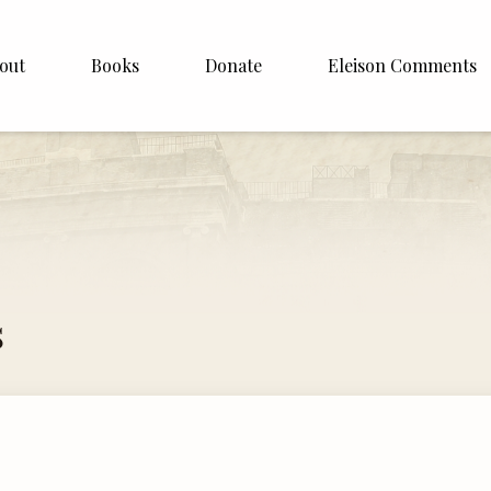
out
Books
Donate
Eleison Comments
p Williamson
About
ite
English
Español
Francais
s
Deutsh
Italiano
Subscribe