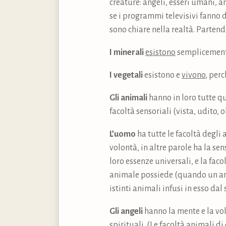
creature: angeli, esseri umani, a
se i programmi televisivi fanno d
sono chiare nella realtà. Partend
I minerali
esistono
semplicemente
I vegetali
esistono e
vivono
, perc
Gli animali
hanno in loro tutte qu
facoltà sensoriali (vista, udito, 
L’uomo
ha tutte le facoltà degli 
volontà, in altre parole ha la sen
loro essenze universali, e la faco
animale possiede (quando un ani
istinti animali infusi in esso da
Gli angeli
hanno la mente e la vo
spirituali. (Le facoltà animali d