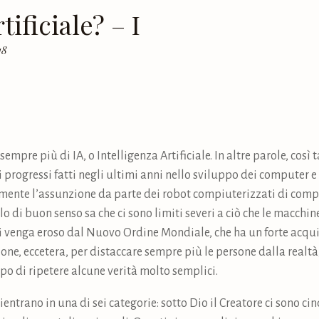
tificiale? – I
18
empre più di IA, o Intelligenza Artificiale. In altre parole, così
 progressi fatti negli ultimi anni nello sviluppo dei computer e
mente l’assunzione da parte dei robot compiuterizzati di comp
o di buon senso sa che ci sono limiti severi a ciò che le macchi
 venga eroso dal Nuovo Ordine Mondiale, che ha un forte acquisi
ione, eccetera, per distaccare sempre più le persone dalla realt
po di ripetere alcune verità molto semplici.
 rientrano in una di sei categorie: sotto Dio il Creatore ci sono c