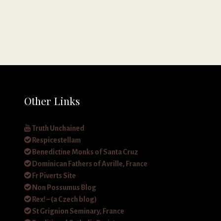
Other Links
Truth Unchained
Respicestellam
Benedictine Monks of Santa Cruz
Dominican Fathers of Avrille, France
Fr Piverts Site
Non Possumus Blog
Rex! – (a Czech blog)
St Grignion Seminary, France