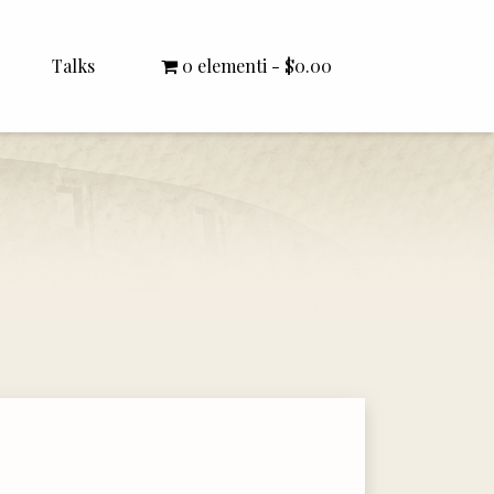
Talks
0 elementi
$0.00
All Talks
Bishop Williamson
Dr. White
Interviews
Literature Seminars
Rector Letters
Sermons