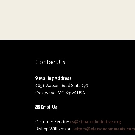
Contact Us
Mailing Address
9051 Watson Road Suite 279
Crestwood, MO 63126 USA
Email Us
Customer Service:
cs@stmarcelinitiative.org
Bishop Williamson:
letters@eleisoncomments.com