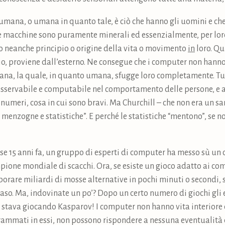
ana, o umana in quanto tale, è ciò che hanno gli uomini e che 
 le macchine sono puramente minerali ed essenzialmente, per lor
 neanche principio o origine della vita o movimento
in
loro. Qu
io, proviene dall’esterno. Ne consegue che i computer non hann
ana, la quale, in quanto umana, sfugge loro completamente. Tut
è osservabile e computabile nel comportamento delle persone, e a
ioè numeri, cosa in cui sono bravi. Ma Churchill – che non era un 
 menzogne e statistiche”. E perché le statistiche “mentono”, se 
se 15 anni fa, un gruppo di esperti di computer ha messo sù un
pione mondiale di scacchi. Ora, se esiste un gioco adatto ai com
borare miliardi di mosse alternative in pochi minuti o secondi, 
caso. Ma, indovinate un po’? Dopo un certo numero di giochi gli 
stava giocando Kasparov! I computer non hanno vita interiore o
ammati in essi, non possono rispondere a nessuna eventualità ch