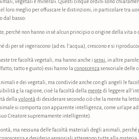
nimali, vegetali e minerali. Questi cinque ordini sono chiarament
el loro meglio per offuscare le distinzioni, in particolare tra uo
o dal basso:
, perché non hanno in sé alcun principio o origine della vita o
hé di per sé ingeriscono (ad es. l’acqua), crescono e si riproduco
este tre facoltà vegetali, ma hanno anche i
sensi
, in altre parol
olfatto, tatto e gusto) essi hanno la
conoscenza
sensoriale delle co
animali e dei vegetali, ma condivide anche con gli angeli le faco
sibilità
e
la ragione, cioè la facoltà della
mente
di leggere all’in
ltà della
volontà
di desiderare secondo ciò che la mente ha lett
male si comporta con apparente intelligenza, come un’ape ad e
l suo Creatore supremamente intelligente).
lontà, ma nessuna delle facoltà materiali degli animali, perché
i conoscenza e desiderio sensoriali attengono tutte alla materia,