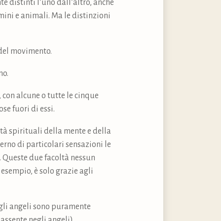
e distinti l’uno dall’altro, anche
mini e animali. Ma le distinzioni
 del movimento.
no.
e, con alcune o tutte le cinque
se fuori di essi.
ltà spirituali della mente e della
terno di particolari sensazioni le
o. Queste due facoltà nessun
sempio, è solo grazie agli
 gli angeli sono puramente
 assente negli angeli).